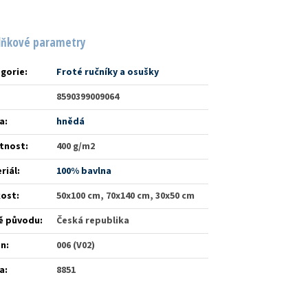
lňkové parametry
gorie
:
Froté ručníky a osušky
8590399009064
a
:
hnědá
tnost
:
400 g/m2
riál
:
100% bavlna
kost
:
50x100 cm, 70x140 cm, 30x50 cm
ě původu
:
Česká republika
én
:
006 (V02)
a
:
8851