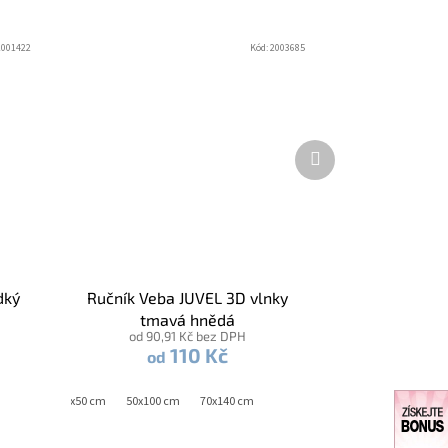
2001422
Kód:
2003685
Další
produkt
dký
Ručník Veba JUVEL 3D vlnky
tmavá hnědá
od 90,91 Kč bez DPH
110 Kč
od
30x50 cm
50x100 cm
70x140 cm