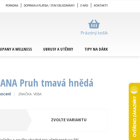
PORADNA
DOPRAVA A PLATBA / STAV OBJEDNÁVKY
O NÁS
KONTAKTY
NÁKUPNÍ
KOŠÍK
Prázdný košík
UPANY A WELLNESS
UBRUSY A UTĚRKY
TIPY NA DÁRKY
METRÁŽ
JANA Pruh tmavá hnědá
nocení
ZNAČKA:
VEBA
ZVOLTE VARIANTU
 ručníky a osušky vhodné pro všestranné využití.