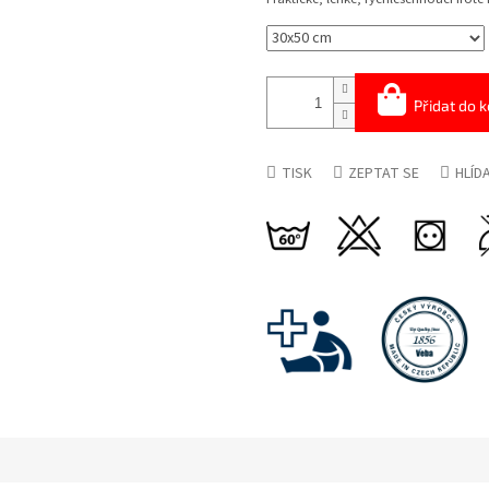
Přidat do k
TISK
ZEPTAT SE
HLÍD