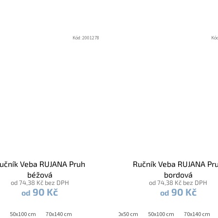
Kód:
2001278
Kó
učník Veba RUJANA Pruh
Ručník Veba RUJANA Pr
béžová
bordová
od 74,38 Kč bez DPH
od 74,38 Kč bez DPH
90 Kč
90 Kč
od
od
50x100 cm
70x140 cm
30x50 cm
50x100 cm
70x140 cm