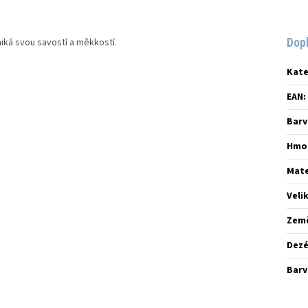
Dop
niká svou savostí a měkkostí.
Kate
EAN
:
Barv
Hmo
Mate
Veli
Zem
Dez
Barv