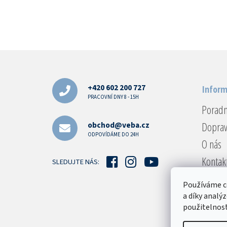
Z
á
p
a
+420 602 200 727
Inform
t
PRACOVNÍ DNY 8 - 15H
Porad
í
Doprav
obchod@veba.cz
ODPOVÍDÁME DO 24H
O nás
Kontak
SLEDUJTE NÁS:
Reklam
Používáme c
Obcho
a díky analý
použitelnost
Podmín