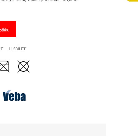
ošíku
AT
SDÍLET