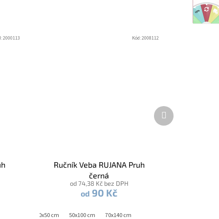
d:
2000113
Kód:
2008112
Další
produkt
uh
Ručník Veba RUJANA Pruh
černá
od 74,38 Kč bez DPH
90 Kč
od
30x50 cm
50x100 cm
70x140 cm