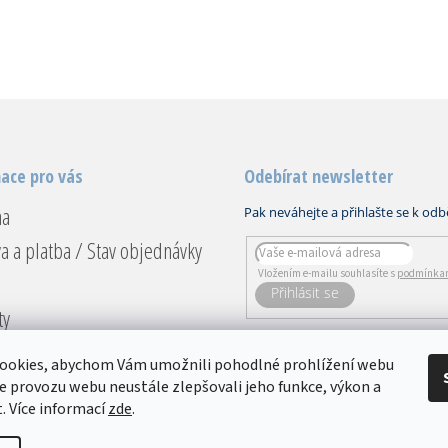
ace pro vás
Odebírat newsletter
na
a a platba / Stav objednávky
Vložením e-mailu souhlasíte s
podmínkam
PŘIHLÁSIT
ty
SE
ace a vrácení
ookies, abychom Vám umožnili pohodlné prohlížení webu
dní podmínky
ze provozu webu neustále zlepšovali jeho funkce, výkon a
. Více informací
zde
.
ky ochrany osobních údajů