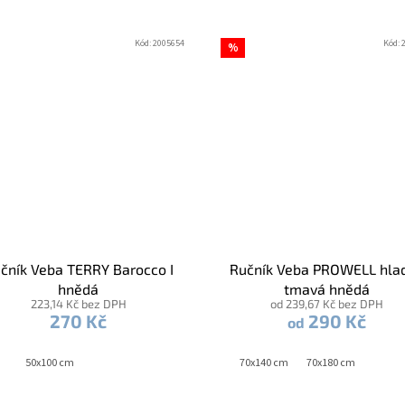
Kód:
2005654
Kód:
%
čník Veba TERRY Barocco I
Ručník Veba PROWELL hla
hnědá
tmavá hnědá
223,14 Kč bez DPH
od 239,67 Kč bez DPH
270 Kč
290 Kč
od
50x100 cm
70x140 cm
70x180 cm