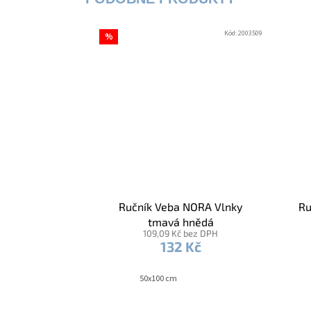
Kód:
2003509
%
Ručník Veba NORA Vlnky
Ru
tmavá hnědá
109,09 Kč bez DPH
132 Kč
50x100 cm