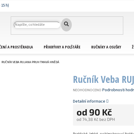
ČENÍ A PROSTĚRADLA
PŘIKRÝVKY A POLŠTÁŘE
RUČNÍKY A OSUŠKY
Ž
RUČNÍK VEBA RUJANA PRUH TMAVÁ HNĚDÁ
Ručník Veba RU
PRŮMĚRNÉ
Podrobnosti hod
NEOHODNOCENO
HODNOCENÍ
PRODUKTU
Detailní informace
JE
od
90 Kč
0,0
Z
od
74,38 Kč
bez DPH
5
HVĚZDIČEK.
Měrná
cena:
Praktické, lehké, rychleschnoucí froté