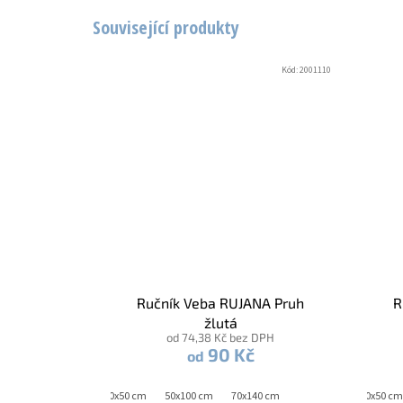
Související produkty
Kód:
2001110
Ručník Veba RUJANA Pruh
R
žlutá
od 74,38 Kč bez DPH
90 Kč
od
30x50 cm
50x100 cm
70x140 cm
30x50 cm