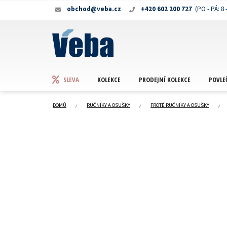
Přejít
obchod@veba.cz
+420 602 200 727
na
obsah
KOLEKCE
PRODEJNÍ KOLEKCE
POVLE
SLEVA
DOMŮ
RUČNÍKY A OSUŠKY
FROTÉ RUČNÍKY A OSUŠKY