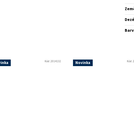
Zem
Dez
Barv
Kód:
2014132
Kód:
inka
Novinka