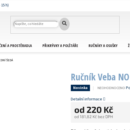
ČENÍ A PROSTĚRADLA
PŘIKRÝVKY A POLŠTÁŘE
RUČNÍKY A OSUŠKY
Ž
EDNÍ ŠEDÁ
Ručník Veba NOR
PRŮMĚRNÉ
Po
NEOHODNOCENO
Novinka
HODNOCENÍ
PRODUKTU
Detailní informace
JE
od
220 Kč
0,0
Z
od
181,82 Kč
bez DPH
5
HVĚZDIČEK.
Měrná
cena: