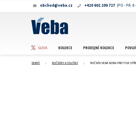
Přejít
obchod@veba.cz
+420 602 200 727
na
obsah
KOLEKCE
PRODEJNÍ KOLEKCE
POVLE
SLEVA
DOMŮ
RUČNÍKY A OSUŠKY
RUČNÍK VEBA NORA PRO TISK STŘ