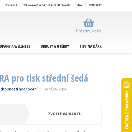
PORADNA
DOPRAVA A PLATBA / STAV OBJEDNÁVKY
O NÁS
KONTAKTY
NÁKUPNÍ
KOŠÍK
Prázdný košík
UPANY A WELLNESS
UBRUSY A UTĚRKY
TIPY NA DÁRKY
METRÁŽ
A pro tisk střední šedá
drobnosti hodnocení
ZNAČKA:
VEBA
ZVOLTE VARIANTU