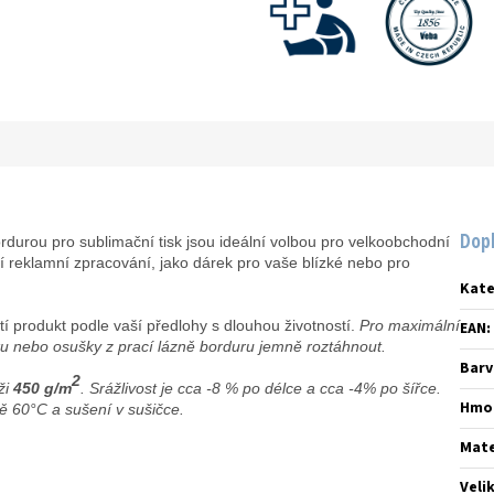
Dop
rdurou pro sublimační tisk jsou ideální volbou pro velkoobchodní
tní reklamní zpracování, jako dárek pro vaše blízké nebo pro
Kate
stí produkt podle vaší předlohy s dlouhou životností.
Pro maximální
EAN
:
u nebo osušky z prací lázně borduru jemně roztáhnout.
Barv
2
ži
450
g/m
.
Srážlivost je cca -8 % po délce a cca -4% po šířce.
Hmo
tě 60°C a sušení v sušičce.
Mate
Veli