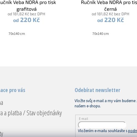
učník Veba NORA pro tisk
Ručník Veba NORA pro ti
grafitová
černá
od 181,82 Kč bez DPH
od 181,82 Kč bez DPH
220 Kč
220 Kč
od
od
70x140 cm
70x140 cm
ace pro vás
Odebírat newsletter
na
Vložte svůj e-mail a my vám budeme 
našem e-shopu.
a a platba / Stav objednávky
E-mail
Vložením e-mailu souhlasíte s
podm
ty