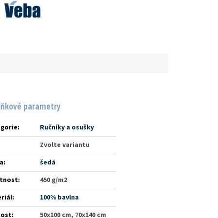
lňkové parametry
gorie
:
Ručníky a osušky
Zvolte variantu
a
:
šedá
tnost
:
450 g/m2
riál
:
100% bavlna
kost
:
50x100 cm, 70x140 cm