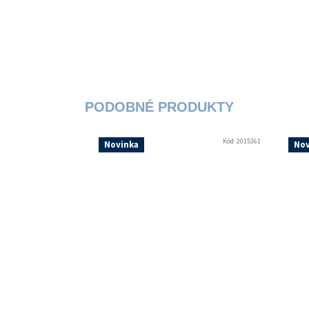
Kód:
2015361
Novinka
Nov