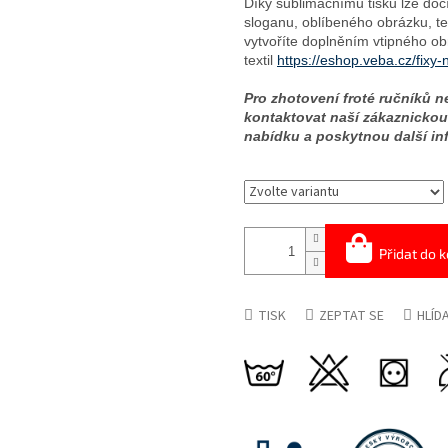
Díky sublimačnímu tisku lze docí
sloganu, oblíbeného obrázku, te
vytvoříte doplněním vtipného ob
textil
https://eshop.veba.cz/fixy-n
Pro zhotovení froté ručníků 
kontaktovat naší zákaznickou
nabídku a poskytnou další in
Přidat do k
TISK
ZEPTAT SE
HLÍD