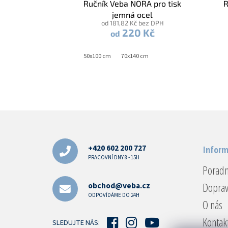
Ručník Veba NORA pro tisk
R
jemná ocel
od 181,82 Kč bez DPH
220 Kč
od
50x100 cm
70x140 cm
Z
á
p
a
+420 602 200 727
Inform
t
PRACOVNÍ DNY 8 - 15H
Porad
í
Doprav
obchod@veba.cz
ODPOVÍDÁME DO 24H
O nás
Kontak
SLEDUJTE NÁS: