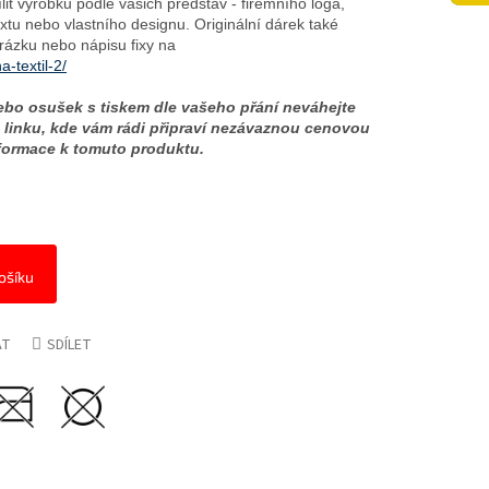
lit výrobku podle vašich představ - firemního loga,
xtu nebo vlastního designu. Originální dárek také
rázku nebo nápisu fixy na
a-textil-2/
nebo osušek s tiskem dle vašeho přání neváhejte
 linku, kde vám rádi připraví nezávaznou cenovou
formace k tomuto produktu.
ošíku
AT
SDÍLET