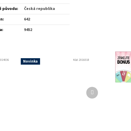
ě původu
:
Česká republika
én
:
642
a
:
9452
2014036
Kód:
2016018
Novinka
Další
produkt