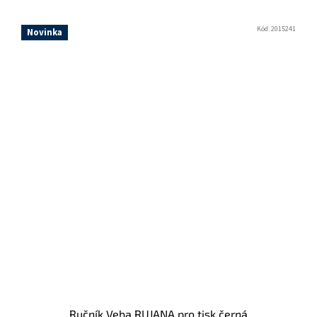
Kód:
2015241
Novinka
Ručník Veba RUJANA pro tisk černá