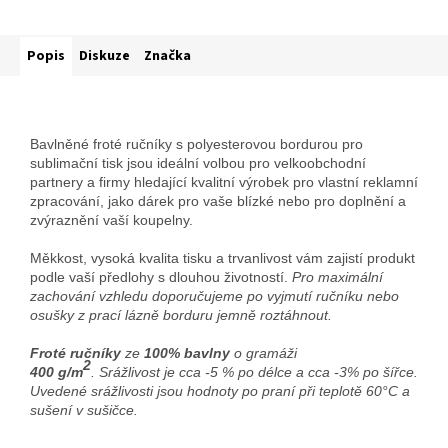
Popis
Diskuze
Značka
Bavlněné froté ručníky s polyesterovou bordurou pro
sublimační tisk jsou ideální volbou pro velkoobchodní
partnery a firmy hledající kvalitní výrobek pro vlastní reklamní
zpracování, jako dárek pro vaše blízké nebo pro doplnění a
zvýraznění vaší koupelny.
Měkkost, vysoká kvalita tisku a trvanlivost vám zajistí produkt
podle vaší předlohy s dlouhou životností.
Pro maximální
zachování vzhledu doporučujeme po vyjmutí ručníku nebo
osušky z prací lázně borduru jemně roztáhnout.
Froté ručníky
ze
100% bavlny
o gramáži
2
400
g/m
.
Srážlivost je cca -5 % po délce a cca -3% po šířce.
Uvedené srážlivosti jsou hodnoty po praní při teplotě 60°C a
sušení v sušičce.