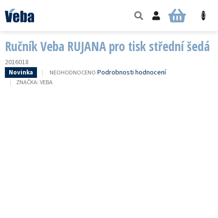
Přejít
na
NÁKUPNÍ
obsah
KOŠÍK
Ručník Veba RUJANA pro tisk střední šedá
2016018
PRŮMĚRNÉ
Podrobnosti hodnocení
NEOHODNOCENO
Novinka
HODNOCENÍ
ZNAČKA:
VEBA
PRODUKTU
JE
0,0
Z
5
HVĚZDIČEK.