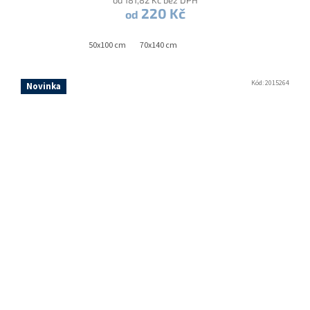
od 181,82 Kč bez DPH
220 Kč
od
50x100 cm
70x140 cm
Kód:
2015264
Novinka