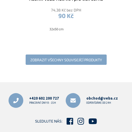
74,38 Kč bez DPH
90 Kč
32x50 cm
ZOBRAZIT VŠECHNY SOUVISEJÍCÍ PRODUKTY
Z
á
p
+420 602 200 727
obchod@veba.cz
a
PRACOVNÍ DNY 8 - 15H
ODPOVÍDÁME DO 24H
t
í
SLEDUJTE NÁS: