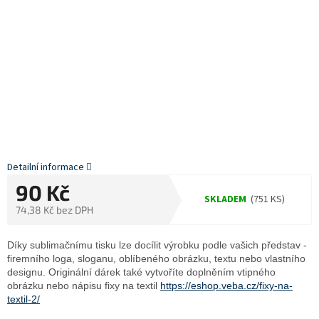
Detailní informace
90 Kč
SKLADEM
(751 KS)
74,38 Kč bez DPH
Měrná
cena:
Díky sublimačnímu tisku lze docílit výrobku podle vašich představ -
firemního loga, sloganu, oblíbeného obrázku, textu nebo vlastního
designu. Originální dárek také vytvoříte doplněním vtipného
obrázku nebo nápisu fixy na textil
https://eshop.veba.cz/fixy-na-
textil-2/