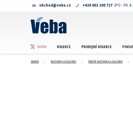
Přejít
obchod@veba.cz
+420 602 200 727
na
obsah
KOLEKCE
PRODEJNÍ KOLEKCE
POVLE
SLEVA
DOMŮ
RUČNÍKY A OSUŠKY
FROTÉ RUČNÍKY A OSUŠKY