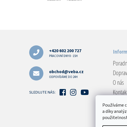
Z
á
p
a
+420 602 200 727
Inform
t
PRACOVNÍ DNY 8 - 15H
Porad
í
Doprav
obchod@veba.cz
ODPOVÍDÁME DO 24H
O nás
Kontak
SLEDUJTE NÁS:
Reklam
Používáme c
Obcho
a díky analý
použitelnost
Podmín