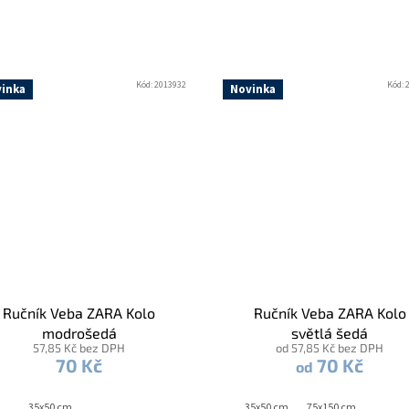
Kód:
2013932
Kód:
inka
Novinka
Ručník Veba ZARA Kolo
Ručník Veba ZARA Kolo
modrošedá
světlá šedá
57,85 Kč bez DPH
od 57,85 Kč bez DPH
70 Kč
70 Kč
od
35x50 cm
35x50 cm
75x150 cm