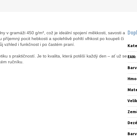
Dop
 v gramáži 450 g/m², což je ideální spojení měkkosti, savosti a
příjemný pocit hebkosti a spolehlivě pohltí vlhkost po koupeli či
j vzhled i funkčnost i po častém praní.
Kate
etiku s praktičností. Je to kvalita, která potěší každý den – ať už se
EAN
:
kém ručníku.
Barv
Hmo
Mate
Veli
Zem
Dez
Barv