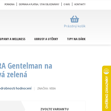
PORADNA
DOPRAVA A PLATBA / STAV OBJEDNÁVKY
O NÁS
KONTAKTY
NÁKUPNÍ
KOŠÍK
Prázdný košík
UPANY A WELLNESS
UBRUSY A UTĚRKY
TIPY NA DÁRKY
METRÁŽ
RA Gentelman na
vá zelená
drobnosti hodnocení
ZNAČKA:
VEBA
ZVOLTE VARIANTU