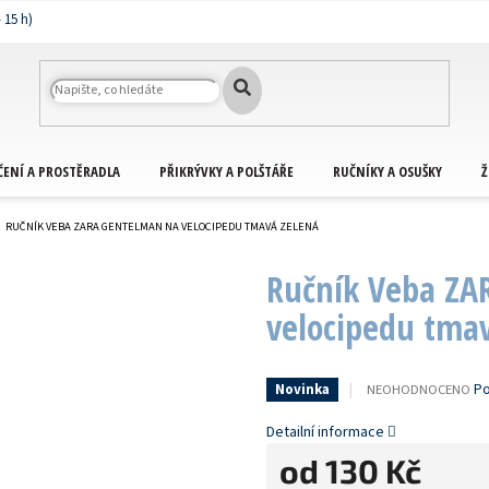
ČENÍ A PROSTĚRADLA
PŘIKRÝVKY A POLŠTÁŘE
RUČNÍKY A OSUŠKY
Ž
RUČNÍK VEBA ZARA GENTELMAN NA VELOCIPEDU TMAVÁ ZELENÁ
Ručník Veba ZA
velocipedu tma
PRŮMĚRNÉ
Po
NEOHODNOCENO
Novinka
HODNOCENÍ
PRODUKTU
Detailní informace
JE
od
130 Kč
0,0
Z