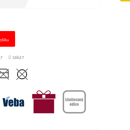
ošíku
AT
SDÍLET