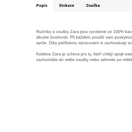
Popis
Diskuze
Značka
Ručníky a osušky Zara jsou vyrobené ze 100% bavlny
dlouhé životnosti. Při každém použití vám poskytnou 
sprše. Díky pečlivému zpracování si zachovávají svů
Kolekce Zara je určena pro ty, kteří chtějí spojit est
zachumláte do velké osušky nebo sáhnete po měk