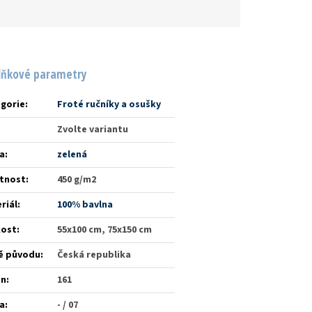
lňkové parametry
gorie
:
Froté ručníky a osušky
Zvolte variantu
a
:
zelená
tnost
:
450 g/m2
riál
:
100% bavlna
kost
:
55x100 cm, 75x150 cm
ě původu
:
Česká republika
én
:
161
a
:
- / 07