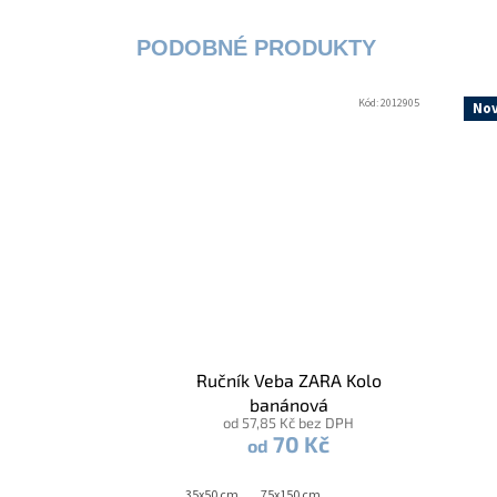
Kód:
2012905
Nov
Ručník Veba ZARA Kolo
banánová
od 57,85 Kč bez DPH
70 Kč
od
35x50 cm
75x150 cm