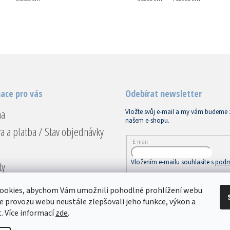
ace pro vás
Odebírat newsletter
na
Vložte svůj e-mail a my vám budeme 
našem e-shopu.
a a platba / Stav objednávky
E-mail
Vložením e-mailu souhlasíte s
podm
ty
ace a vrácení
PŘIHLÁSIT SE
ookies, abychom Vám umožnili pohodlné prohlížení webu
dní podmínky
ze provozu webu neustále zlepšovali jeho funkce, výkon a
. Více informací
zde
.
ky ochrany osobních údajů