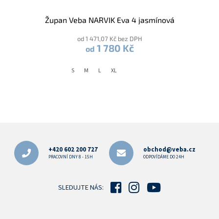
Župan Veba NARVIK Eva 4 jasmínová
od 1 471,07 Kč bez DPH
1 780 Kč
od
S
M
L
XL
Z
á
p
+420 602 200 727
obchod@veba.cz
a
PRACOVNÍ DNY 8 - 15H
ODPOVÍDÁME DO 24H
t
í
SLEDUJTE NÁS: