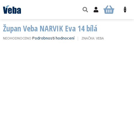
Přejít
na
NÁKUPNÍ
obsah
KOŠÍK
Župan Veba NARVIK Eva 14 bílá
PRŮMĚRNÉ
Podrobnosti hodnocení
NEOHODNOCENO
ZNAČKA:
VEBA
HODNOCENÍ
PRODUKTU
JE
0,0
Z
5
HVĚZDIČEK.