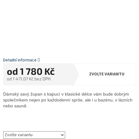
Detailní informace
od
1 780 Kč
ZVOLTE VARIANTU
od
1 471,07 Kč
bez DPH
Měrná
cena:
Dámský savý župan s kapucí v klasické délce vám bude dobrým
společníkem nejen po každodenní sprše, ale i u bazénu, v lázních
nebo sauně.