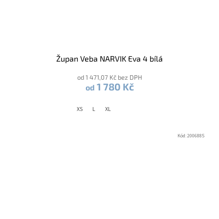
Župan Veba NARVIK Eva 4 bílá
od 1 471,07 Kč bez DPH
1 780 Kč
od
XS
L
XL
Kód:
2006885