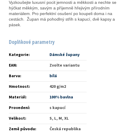
Vyzkoušejte luxusní pocit jemnosti a měkkosti a nechte se
hýčkat měkkým, savým a příjemně hřejivým přírodním
materiálem. Pro perfektní osušení po koupeli doma i na
cestách. Župan má pohodlný střih s kapucí, dvě kapsy a
pásek.
Doplňkové parametry
Kategorie
:
Dámské župany
EAN
:
Zvolte variantu
Barva
:
bílá
Hmotnost
:
420 g/m2
Materiál
:
100% bavlna
Provedení
:
s kapucí
Velikost
:
S, L, M, XL
Země původu
:
Česká republika