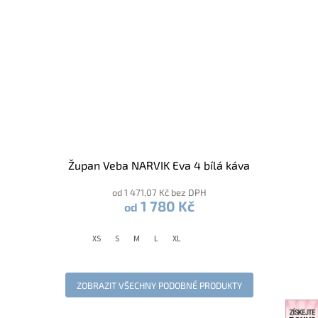
Župan Veba NARVIK Eva 4 bílá káva
od 1 471,07 Kč bez DPH
1 780 Kč
od
XS
S
M
L
XL
ZOBRAZIT VŠECHNY PODOBNÉ PRODUKTY