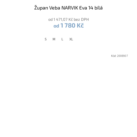
Župan Veba NARVIK Eva 14 bílá
od 1 471,07 Kč bez DPH
1 780 Kč
od
S
M
L
XL
Kód:
2008907