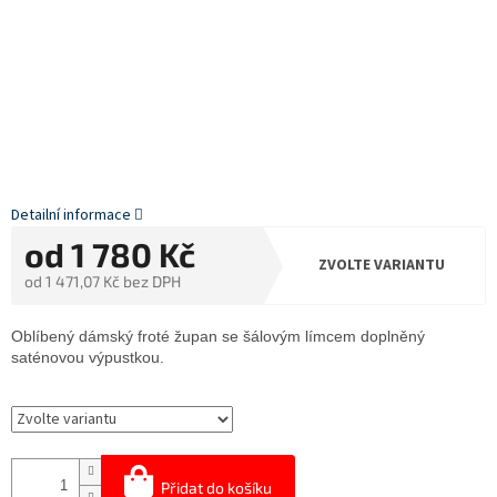
Detailní informace
od
1 780 Kč
ZVOLTE VARIANTU
od
1 471,07 Kč
bez DPH
Měrná
cena:
Oblíbený dámský froté župan se šálovým límcem doplněný
saténovou výpustkou.
Přidat do košíku