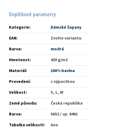
Doplňkové parametry
Kategorie
:
Dámské župany
EAN
:
Zvolte variantu
Barva
:
modrá
Hmotnost
:
420 g/m2
Materiál
:
100% bavlna
Provedení
:
s výpustkou
Velikost
:
S, L, M
Země původu
:
Česká republika
Barva
:
5652 / vp. 8401
Tabulka velikostí
:
Ano