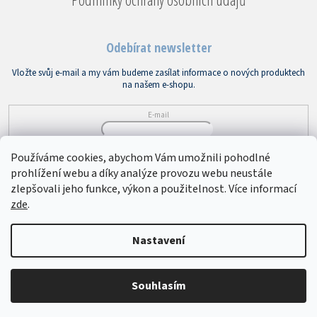
Odebírat newsletter
Vložte svůj e-mail a my vám budeme zasílat informace o nových produktech
na našem e-shopu.
E-mail
Vložením e-mailu souhlasíte s
podmínkami ochrany osobních údajů
Používáme cookies, abychom Vám umožnili pohodlné
prohlížení webu a díky analýze provozu webu neustále
PŘIHLÁSIT SE
zlepšovali jeho funkce, výkon a použitelnost. Více informací
zde
.
Copyright 2026
Bytový textil VEBA
. Všechna práva vyhrazena.
Upravit
Nastavení
nastavení cookies
Souhlasím
Vytvořil Shoptet