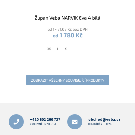
Župan Veba NARVIK Eva 4 bílá
od 1 471,07 Kč bez DPH
1 780 Kč
od
XS
L
XL
ZOBRAZIT VŠECHNY SOUVISEJÍCÍ PRODUKTY
Z
á
p
+420 602 200 727
obchod@veba.cz
a
PRACOVNÍ DNY 8 - 15H
ODPOVÍDÁME DO 24H
t