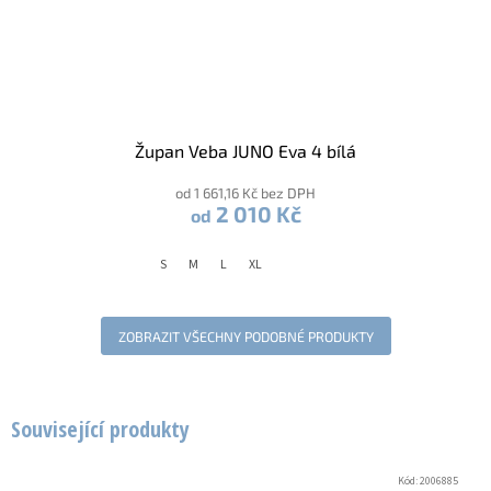
Župan Veba JUNO Eva 4 bílá
od 1 661,16 Kč bez DPH
2 010 Kč
od
S
M
L
XL
ZOBRAZIT VŠECHNY PODOBNÉ PRODUKTY
Související produkty
Kód:
2006885