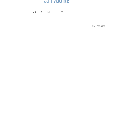
1 780 Kč
od
XS
S
M
L
XL
Kód:
2005900