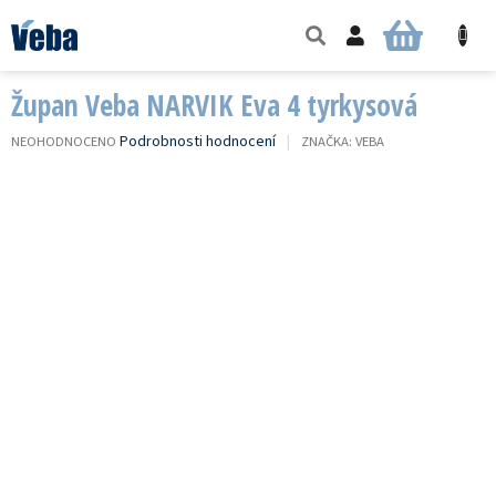
Přejít
na
NÁKUPNÍ
obsah
KOŠÍK
Župan Veba NARVIK Eva 4 tyrkysová
PRŮMĚRNÉ
Podrobnosti hodnocení
NEOHODNOCENO
ZNAČKA:
VEBA
HODNOCENÍ
PRODUKTU
JE
0,0
Z
5
HVĚZDIČEK.