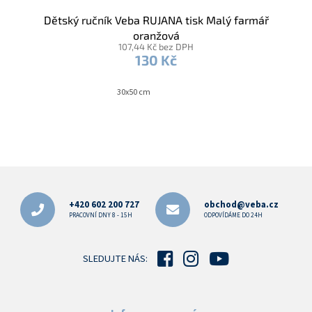
Dětský ručník Veba RUJANA tisk Malý farmář
oranžová
107,44 Kč bez DPH
130 Kč
30x50 cm
Z
á
p
+420 602 200 727
obchod@veba.cz
a
PRACOVNÍ DNY 8 - 15H
ODPOVÍDÁME DO 24H
t
í
SLEDUJTE NÁS: