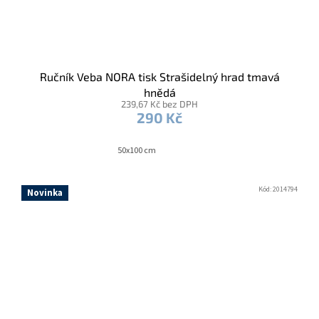
Ručník Veba NORA tisk Strašidelný hrad tmavá
hnědá
239,67 Kč bez DPH
290 Kč
50x100 cm
Kód:
2014794
Novinka