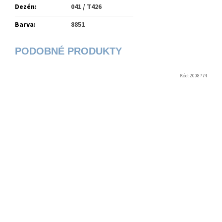
Dezén
:
041 / T426
Barva
:
8851
Kód:
2008774