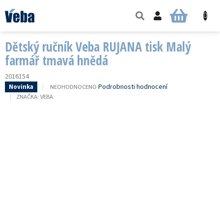
Přejít
na
NÁKUPNÍ
obsah
KOŠÍK
Dětský ručník Veba RUJANA tisk Malý
farmář tmavá hnědá
2016154
PRŮMĚRNÉ
Podrobnosti hodnocení
NEOHODNOCENO
Novinka
HODNOCENÍ
ZNAČKA:
VEBA
PRODUKTU
JE
0,0
Z
5
HVĚZDIČEK.