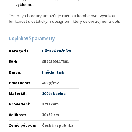
vyblednutí.
Tento typ bordury umožňuje ručníku kombinovat vysokou
funkčnost s estetickým designem, který osloví zejména děti.
Doplňkové parametry
Kategorie
:
Dětské ručníky
EAN
:
8590399117301
Barva
:
hnědá
,
tisk
Hmotnost
:
400 g/m2
Materiál
:
100% bavlna
Provedení
:
s tiskem
Velikost
:
30x50 cm
Země původu
:
Česká republika