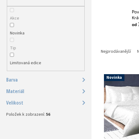
a
n
Pov
e
Krá
Akce
l
od
Novinka
Ř
Tip
a
Nejprodávanější
N
z
Limitovaná edice
e
V
n
ý
í
Novinka
Barva
p
p
i
r
Materiál
s
o
Velikost
p
d
r
u
Položek k zobrazení:
56
o
k
d
t
u
ů