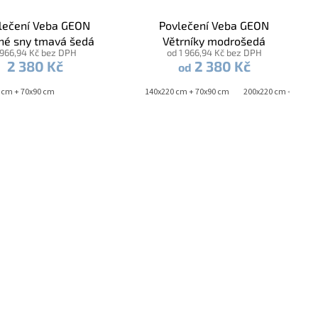
lečení Veba GEON
Povlečení Veba GEON
né sny tmavá šedá
Větrníky modrošedá
 966,94 Kč bez DPH
od 1 966,94 Kč bez DPH
2 380 Kč
2 380 Kč
od
 cm + 70x90 cm
140x200 cm + 70x90 cm
140x220 cm + 70x90 cm
200x220 cm + 2x 70x