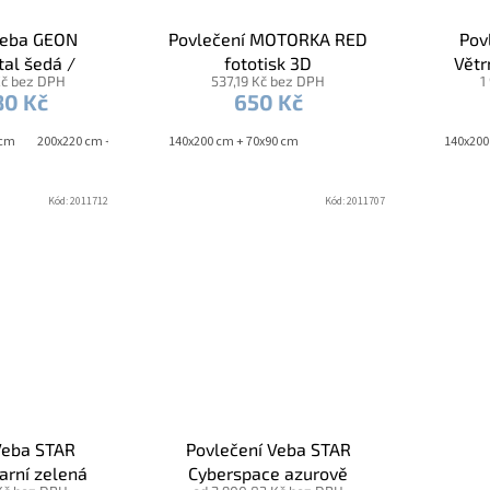
Veba GEON
Povlečení MOTORKA RED
Pov
tal šedá /
fototisk 3D
Větr
Kč bez DPH
537,19 Kč bez DPH
1
 šedá
80 Kč
650 Kč
 cm
200x220 cm + 2x 70x90 cm
140x200 cm + 70x90 cm
240x220 cm + 2x 70x90 cm
140x200
Kód:
2011712
Kód:
2011707
Veba STAR
Povlečení Veba STAR
arní zelená
Cyberspace azurově