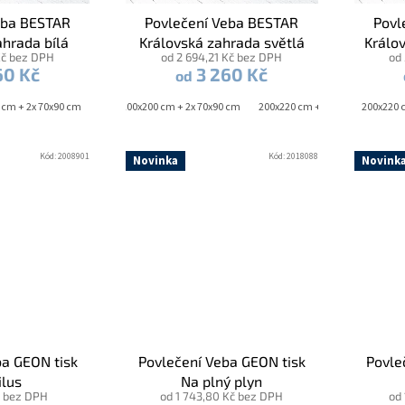
eba BESTAR
Povlečení Veba BESTAR
Povl
ahrada bílá
Královská zahrada světlá
Králo
Kč bez DPH
od 2 694,21 Kč bez DPH
od
šedá
60 Kč
3 260 Kč
od
 cm + 2x 70x90 cm
140x220 cm + 70x90 cm
200x220 cm + 2x 70x90 cm
200x200 cm + 2x 70x90 cm
200x200 cm + 2x 70x90 cm
200x220 cm + 2x 70x90 cm
140x200 cm + 70
200x220 
2
Kód:
2008901
Kód:
2018088
Novinka
Novink
ba GEON tisk
Povlečení Veba GEON tisk
Povle
ilus
Na plný plyn
č bez DPH
od 1 743,80 Kč bez DPH
od