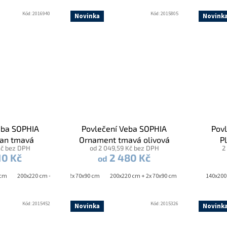
Kód:
2016940
Kód:
2015805
Novinka
Novink
eba SOPHIA
Povlečení Veba SOPHIA
Pov
ean tmavá
Ornament tmavá olivová
P
Kč bez DPH
od 2 049,59 Kč bez DPH
2
10 Kč
2 480 Kč
od
 cm
70x90 cm
200x220 cm + 2x 70x90 cm
200x200 cm + 2x 70x90 cm
240x220 cm + 2x 70x90 cm
200x220 cm + 2x 70x90 cm
240x220 cm + 2
140x200
Kód:
2015452
Kód:
2015326
Novinka
Novink