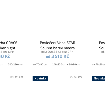
Veba GRACE
Povlečení Veba STAR
Pov
oker night
Souhra barev modrá
Sou
Kč bez DPH
od 2 900,83 Kč bez DPH
od 
40 Kč
3 510 Kč
od
 cm
200x220 cm + 2x 70x90 cm
140x200 cm + 70x90 cm
240x220 cm + 2x 70x90 cm
140x220 cm + 70x90 cm
140x200 cm + 70x90 
Kód:
2015162
Kód:
2014630
Novinka
Novink