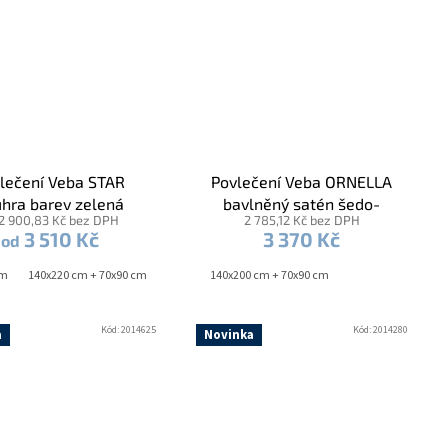
lečení Veba STAR
Povlečení Veba ORNELLA
hra barev zelená
bavlněný satén šedo-
2 900,83 Kč bez DPH
2 785,12 Kč bez DPH
stříbrná
3 510 Kč
3 370 Kč
od
cm
140x220 cm + 70x90 cm
140x200 cm + 70x90 cm
Kód:
2014625
Kód:
2014280
a
Novinka