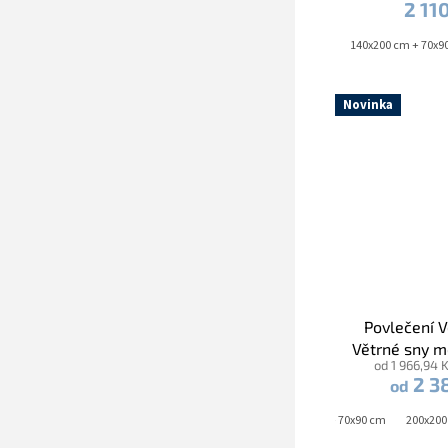
2 11
140x200 cm + 70x9
Novinka
Povlečení 
Větrné sny m
od 1 966,94 
2 3
od
140x200 cm + 70x90 cm
140x220 cm + 70x90 cm
140x200 cm + 70x90 cm
200x200