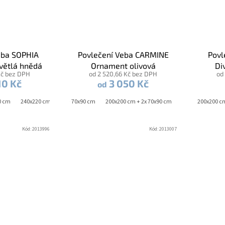
eba SOPHIA
Povlečení Veba CARMINE
Povl
světlá hnědá
Ornament olivová
Di
Kč bez DPH
od 2 520,66 Kč bez DPH
od
10 Kč
3 050 Kč
od
0 cm
+ 70x90 cm
240x220 cm + 2x 70x90 cm
140x220 cm + 70x90 cm
200x200 cm + 2x 70x90 cm
140x200 cm + 70x90 cm
200x220 cm + 2x
200x200 c
1
Kód:
2013996
Kód:
2013007