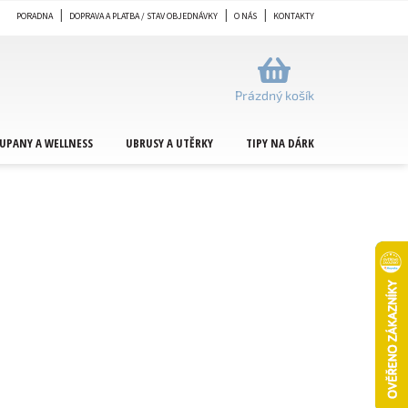
PORADNA
DOPRAVA A PLATBA / STAV OBJEDNÁVKY
O NÁS
KONTAKTY
NÁKUPNÍ
KOŠÍK
Prázdný košík
UPANY A WELLNESS
UBRUSY A UTĚRKY
TIPY NA DÁRKY
METRÁŽ