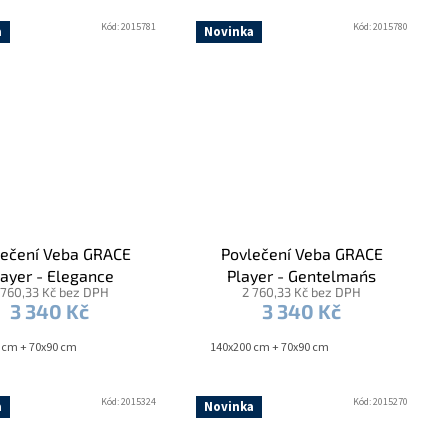
Kód:
2015781
Kód:
2015780
a
Novinka
lečení Veba GRACE
Povlečení Veba GRACE
layer - Elegance
Player - Gentelman´s
 760,33 Kč bez DPH
2 760,33 Kč bez DPH
game
3 340 Kč
3 340 Kč
x 70x90 cm
 cm + 70x90 cm
140x200 cm + 70x90 cm
Kód:
2015324
Kód:
2015270
a
Novinka