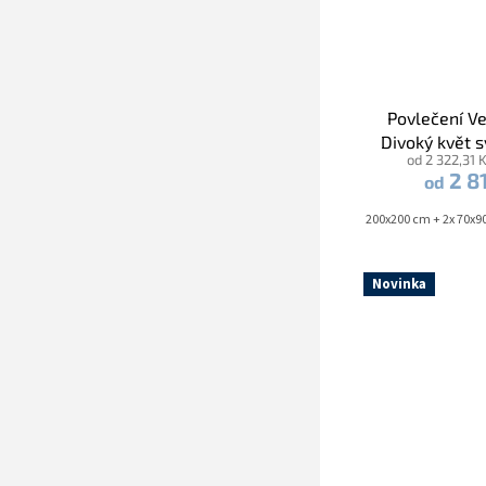
Povlečení V
Divoký květ 
od 2 322,31 
2 8
od
140x200 cm + 70x90 cm
200x200 cm + 2x 70x9
140x200 cm 
Novinka