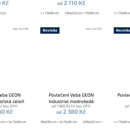
0 Kč
2 110 Kč
od
0 cm
140x200 cm + 70x90 cm
140x220 cm + 70x90 cm
140x200 cm + 70x90 
Kód:
2017796
Kód:
2017787
Novinka
Novink
Veba GEON
Povlečení Veba GEON
Povle
ořská zeleň
Industrial modrošedá
Kč bez DPH
od 1 966,94 Kč bez DPH
od
80 Kč
2 380 Kč
od
 cm + 2x 70x90 cm
140x220 cm + 70x90 cm
240x220 cm + 2x 70x90 cm
200x200 cm + 2x 70x90 cm
200x220 cm + 2x 70x90 cm
140x200 cm + 70x90 
2