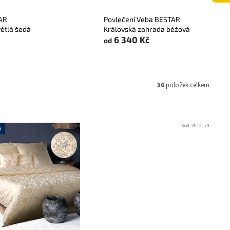
TAR
Povlečení Veba BESTAR
ětlá šedá
Královská zahrada béžová
6 340 Kč
od
56
položek celkem
Kód:
2017403
Kód:
2012179
a