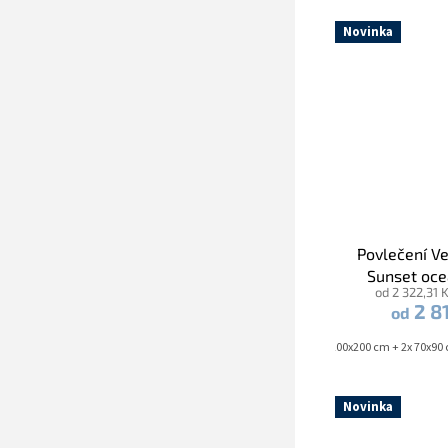
Novinka
Povlečení V
Sunset oc
od 2 322,31 
2 8
od
140x200 cm + 70x90 cm
140x220 cm + 70x90 cm
200x200 cm + 2x 70x90
140x200 cm + 
Novinka