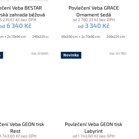
ečení Veba BESTAR
Povlečení Veba GRACE
vská zahrada béžová
Ornament šedá
 5 239,67 Kč bez DPH
od 2 760,33 Kč bez DPH
6 340 Kč
3 340 Kč
od
od
x90 cm
cm + 2x 70x90 cm
40x220 cm + 2x 70x90 cm
140x220 cm + 70x90 cm
240x220 cm + 2x 70x90 cm
200x200 cm + 2x 70x90 cm
200x220 cm + 2x 70x
Kód:
2018085
Kód:
2017881
a
Novinka
čení Veba GEON tisk
Povlečení Veba GEON tisk
Rest
Labyrint
 1 743,80 Kč bez DPH
od 1 743,80 Kč bez DPH