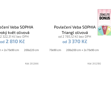
ečení Veba SOPHIA
Povlečení Veba SOPHIA
voký květ olivová
Triangl olivová
 2 322,31 Kč bez DPH
od 2 785,12 Kč bez DPH
2 810 Kč
3 370 Kč
od
od
 70x90 cm
m + 2x 70x90 cm
40x200 cm + 70x90 cm
200x220 cm + 2x 70x90 cm
140x220 cm + 70x90 cm
200x200 cm + 2x 70x90 cm
200x2
Kód:
2012666
Kód:
2012592