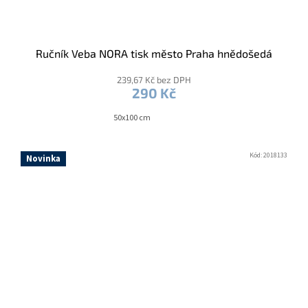
Ručník Veba NORA tisk město Praha hnědošedá
239,67 Kč bez DPH
290 Kč
50x100 cm
Kód:
2018133
Novinka