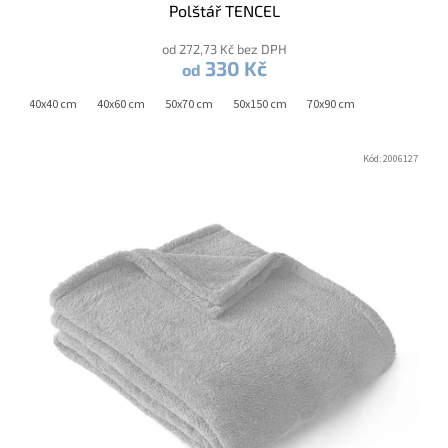
Polštář TENCEL
od 272,73 Kč bez DPH
330 Kč
od
40x40 cm
40x60 cm
50x70 cm
50x150 cm
70x90 cm
Kód:
2006127