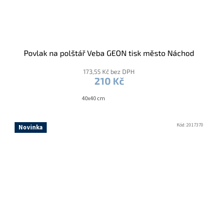
Povlak na polštář Veba GEON tisk město Náchod
173,55 Kč bez DPH
210 Kč
40x40 cm
Kód:
2017370
Novinka