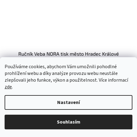
Ručník Veba NORA tisk město Hradec Králové
zelenošedá
239,67 Kč bez DPH
Používáme cookies, abychom Vám umožnili pohodlné
290 Kč
prohlížení webu a díky analýze provozu webu neustále
zlepšovali jeho funkce, výkon a použitelnost. Více informací
50x100 cm
zde
.
Kód:
2016252
Nastavení
Souhlasím