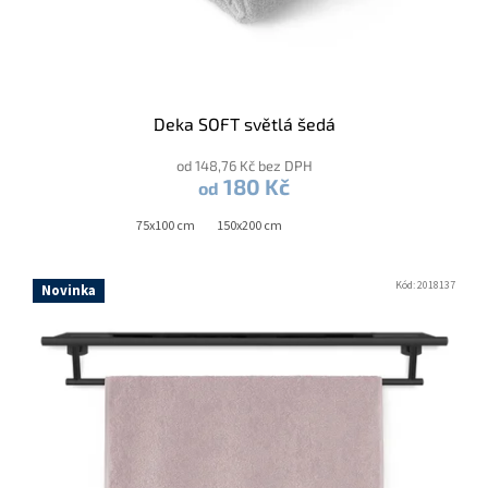
Deka SOFT světlá šedá
od 148,76 Kč bez DPH
180 Kč
od
75x100 cm
150x200 cm
Kód:
2018137
Novinka