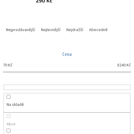
290 Kč
Ř
a
Nejprodávanější
Nejlevnější
Nejdražší
Abecedně
z
e
n
Cena
í
p
70
Kč
8240
Kč
r
o
d
u
k
t
Na skladě
ů
Akce