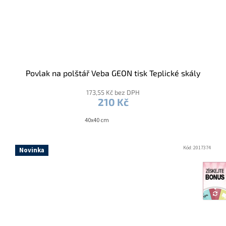
Povlak na polštář Veba GEON tisk Teplické skály
173,55 Kč bez DPH
210 Kč
40x40 cm
Kód:
2017374
Novinka