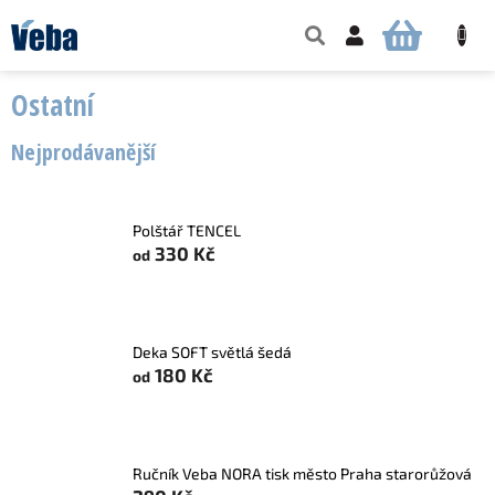
Přejít
na
NÁKUPNÍ
obsah
KOŠÍK
Ostatní
Nejprodávanější
Polštář TENCEL
330 Kč
od
Deka SOFT světlá šedá
180 Kč
od
Ručník Veba NORA tisk město Praha starorůžová