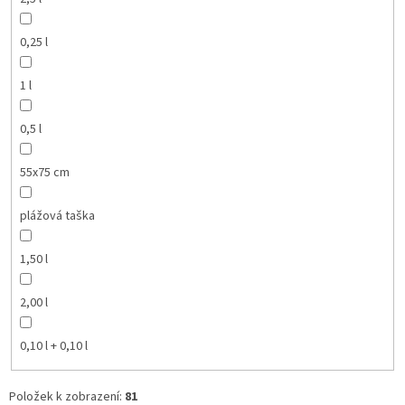
0,25 l
1 l
0,5 l
55x75 cm
plážová taška
1,50 l
2,00 l
0,10 l + 0,10 l
Položek k zobrazení:
81