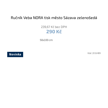
Ručník Veba NORA tisk město Sázava zelenošedá
239,67 Kč bez DPH
290 Kč
50x100 cm
Kód:
2016489
Novinka