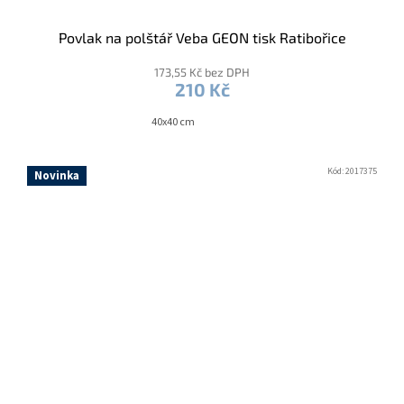
Povlak na polštář Veba GEON tisk Ratibořice
173,55 Kč bez DPH
210 Kč
40x40 cm
Kód:
2017375
Novinka