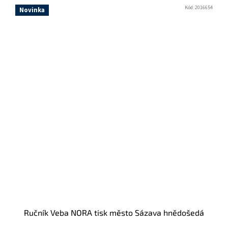
Kód:
2016654
Novinka
Ručník Veba NORA tisk město Sázava hnědošedá