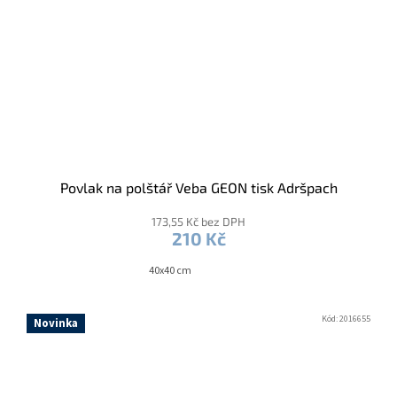
Povlak na polštář Veba GEON tisk Adršpach
173,55 Kč bez DPH
210 Kč
40x40 cm
Kód:
2016655
Novinka