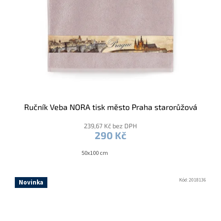
Ručník Veba NORA tisk město Praha starorůžová
239,67 Kč bez DPH
290 Kč
50x100 cm
Kód:
2018136
Novinka