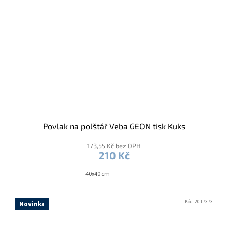
Povlak na polštář Veba GEON tisk Kuks
173,55 Kč bez DPH
210 Kč
40x40 cm
Kód:
2017373
Novinka