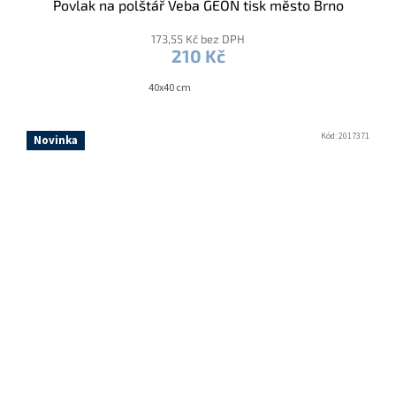
Povlak na polštář Veba GEON tisk město Brno
173,55 Kč bez DPH
210 Kč
40x40 cm
Kód:
2017371
Novinka