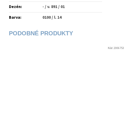
Dezén
:
- / v. 891 / 01
Barva
:
0100 / l. 14
Kód:
2006753