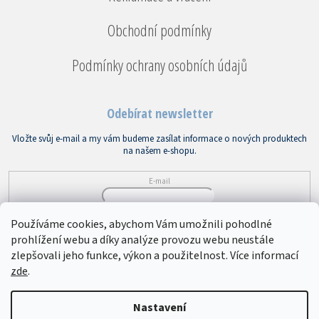
Obchodní podmínky
Podmínky ochrany osobních údajů
Odebírat newsletter
Vložte svůj e-mail a my vám budeme zasílat informace o nových produktech
na našem e-shopu.
E-mail
Vložením e-mailu souhlasíte s
podmínkami ochrany osobních údajů
Používáme cookies, abychom Vám umožnili pohodlné
prohlížení webu a díky analýze provozu webu neustále
PŘIHLÁSIT SE
zlepšovali jeho funkce, výkon a použitelnost. Více informací
zde
.
Copyright 2026
Bytový textil VEBA
. Všechna práva vyhrazena.
Upravit
Nastavení
nastavení cookies