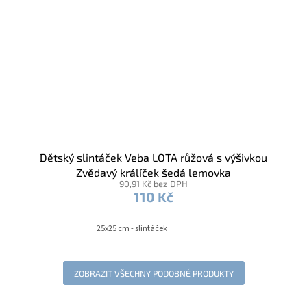
Dětský slintáček Veba LOTA růžová s výšivkou
Zvědavý králíček šedá lemovka
90,91 Kč bez DPH
110 Kč
25x25 cm - slintáček
ZOBRAZIT VŠECHNY PODOBNÉ PRODUKTY