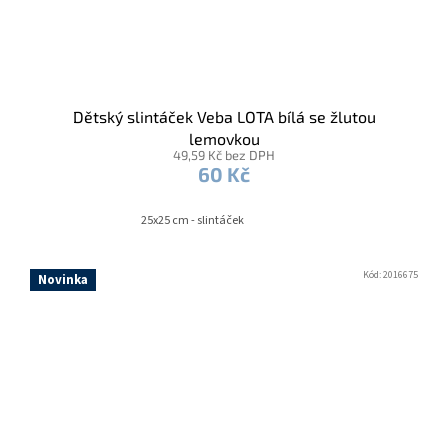
Dětský slintáček Veba LOTA bílá se žlutou
lemovkou
49,59 Kč bez DPH
60 Kč
25x25 cm - slintáček
Kód:
2016675
Novinka