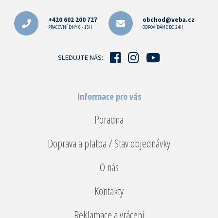
á
p
+420 602 200 727
obchod@veba.cz
a
PRACOVNÍ DNY 8 - 15H
ODPOVÍDÁME DO 24H
t
í
SLEDUJTE NÁS:
Informace pro vás
Poradna
Doprava a platba / Stav objednávky
O nás
Kontakty
Reklamace a vrácení