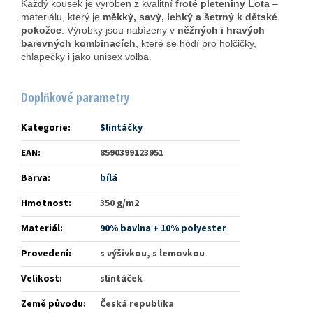
Každý kousek je vyroben z kvalitní
froté pleteniny Lota
–
materiálu, který je
měkký, savý, lehký a šetrný k dětské
pokožce
. Výrobky jsou nabízeny v
něžných i hravých
barevných kombinacích
, které se hodí pro holčičky,
chlapečky i jako unisex volba.
Doplňkové parametry
Kategorie
:
Slintáčky
EAN
:
8590399123951
Barva
:
bílá
Hmotnost
:
350 g/m2
Materiál
:
90% bavlna + 10% polyester
Provedení
:
s výšivkou, s lemovkou
Velikost
:
slintáček
Země původu
:
Česká republika