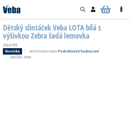
Přejít
na
NÁKUPNÍ
obsah
KOŠÍK
Dětský slintáček Veba LOTA bílá s
výšivkou Zebra šedá lemovka
2016799
PRŮMĚRNÉ
Podrobnosti hodnocení
NEOHODNOCENO
Novinka
HODNOCENÍ
ZNAČKA:
VEBA
PRODUKTU
JE
0,0
Z
5
HVĚZDIČEK.