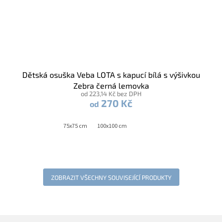
Dětská osuška Veba LOTA s kapucí bílá s výšivkou
Zebra černá lemovka
od 223,14 Kč bez DPH
270 Kč
od
75x75 cm
100x100 cm
ZOBRAZIT VŠECHNY SOUVISEJÍCÍ PRODUKTY
Z