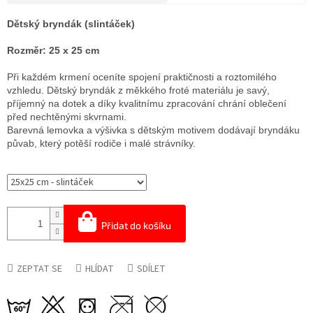
Měrná
cena:
Dětský bryndák (slintáček)
Rozměr: 25 x 25 cm
Při každém krmení oceníte spojení praktičnosti a roztomilého
vzhledu. Dětský bryndák z měkkého froté materiálu je savý,
příjemný na dotek a díky kvalitnímu zpracování chrání oblečení
před nechtěnými skvrnami.
Barevná lemovka a výšivka s dětským motivem dodávají bryndáku
půvab, který potěší rodiče i malé strávníky.
Přidat do košíku
ZEPTAT SE
HLÍDAT
SDÍLET