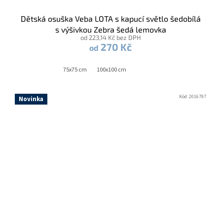
Dětská osuška Veba LOTA s kapucí světlo šedobílá
s výšivkou Zebra šedá lemovka
od 223,14 Kč bez DPH
270 Kč
od
75x75 cm
100x100 cm
Kód:
2016797
Novinka