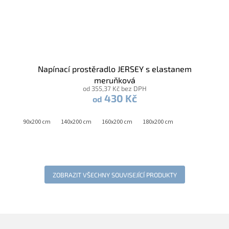
Napínací prostěradlo JERSEY s elastanem
meruňková
od 355,37 Kč bez DPH
430 Kč
od
90x200 cm
140x200 cm
160x200 cm
180x200 cm
ZOBRAZIT VŠECHNY SOUVISEJÍCÍ PRODUKTY
Z