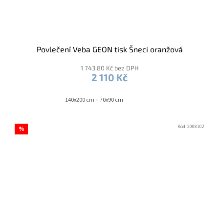
Povlečení Veba GEON tisk Šneci oranžová
1 743,80 Kč bez DPH
2 110 Kč
140x200 cm + 70x90 cm
Kód:
2008102
%