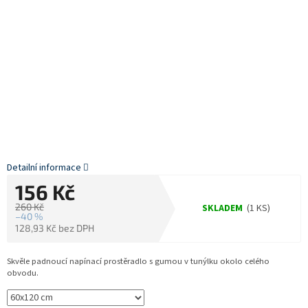
Detailní informace
156 Kč
260 Kč
SKLADEM
(1 KS)
–40 %
128,93 Kč bez DPH
Měrná
cena:
Skvěle padnoucí napínací prostěradlo s gumou v tunýlku okolo celého
obvodu.