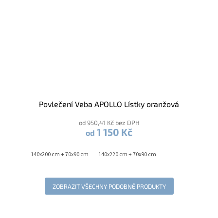
Povlečení Veba APOLLO Lístky oranžová
od 950,41 Kč bez DPH
1 150 Kč
od
140x200 cm + 70x90 cm
140x220 cm + 70x90 cm
ZOBRAZIT VŠECHNY PODOBNÉ PRODUKTY