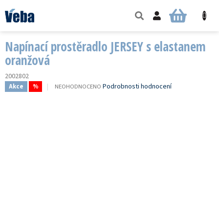
Přejít
na
NÁKUPNÍ
obsah
KOŠÍK
Napínací prostěradlo JERSEY s elastanem
oranžová
2002802
PRŮMĚRNÉ
Podrobnosti hodnocení
NEOHODNOCENO
Akce
%
HODNOCENÍ
PRODUKTU
JE
0,0
Z
5
HVĚZDIČEK.