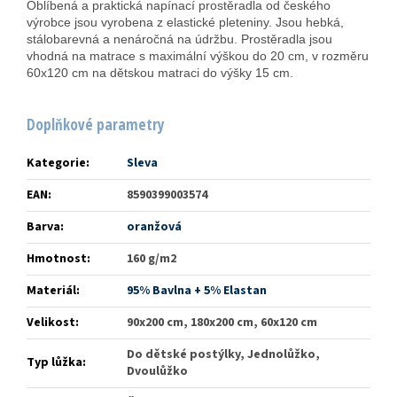
Oblíbená a praktická napínací prostěradla od českého
výrobce jsou vyrobena z elastické pleteniny. Jsou hebká,
stálobarevná a nenáročná na údržbu. Prostěradla jsou
vhodná na matrace s maximální výškou do 20 cm, v rozměru
60x120 cm na dětskou matraci do výšky 15 cm.
Doplňkové parametry
Kategorie
:
Sleva
EAN
:
8590399003574
Barva
:
oranžová
Hmotnost
:
160 g/m2
Materiál
:
95% Bavlna + 5% Elastan
Velikost
:
90x200 cm, 180x200 cm, 60x120 cm
Do dětské postýlky, Jednolůžko,
Typ lůžka
:
Dvoulůžko