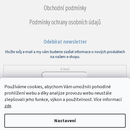
Obchodní podmínky
Podmínky ochrany osobních údajů
Odebírat newsletter
Vložte svůj e-mail a my vám budeme zasílat informace o nových produktech
na našem e-shopu.
E-mail
Vložením e-mailu souhlasíte s
podmínkami ochrany osobních údajů
Používáme cookies, abychom Vám umožnili pohodlné
prohlížení webu a díky analýze provozu webu neustále
PŘIHLÁSIT SE
zlepšovali jeho funkce, výkon a použitelnost. Více informací
zde
.
Copyright 2026
Bytový textil VEBA
. Všechna práva vyhrazena.
Upravit
Nastavení
nastavení cookies