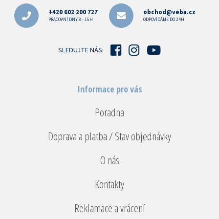
á
p
+420 602 200 727
obchod@veba.cz
a
PRACOVNÍ DNY 8 - 15H
ODPOVÍDÁME DO 24H
t
í
SLEDUJTE NÁS:
Informace pro vás
Poradna
Doprava a platba / Stav objednávky
O nás
Kontakty
Reklamace a vrácení