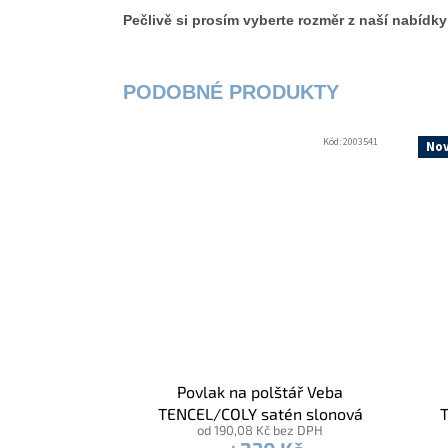
Pečlivě si prosím vyberte rozměr z naší nabídky
Kód:
2003541
Nov
Povlak na polštář Veba
TENCEL/COLY satén slonová
T
od 190,08 Kč bez DPH
kost