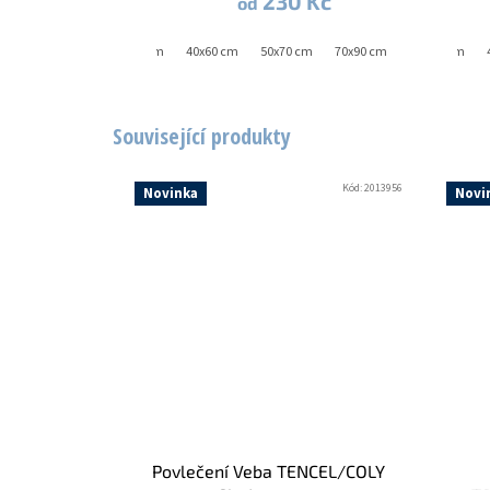
230 Kč
od
40x40 cm
40x60 cm
50x70 cm
70x90 cm
40x40 cm
Související produkty
Kód:
2013956
Novinka
Novi
Povlečení Veba TENCEL/COLY