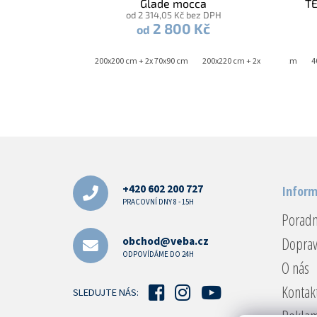
Glade mocca
T
od 2 314,05 Kč bez DPH
2 800 Kč
od
140x220 cm + 70x90 cm
200x200 cm + 2x 70x90 cm
200x220 cm + 2x 70x90 cm
40x40 cm
2
4
Z
á
p
a
+420 602 200 727
Inform
t
PRACOVNÍ DNY 8 - 15H
Porad
í
Doprav
obchod@veba.cz
ODPOVÍDÁME DO 24H
O nás
Kontak
SLEDUJTE NÁS:
Reklam