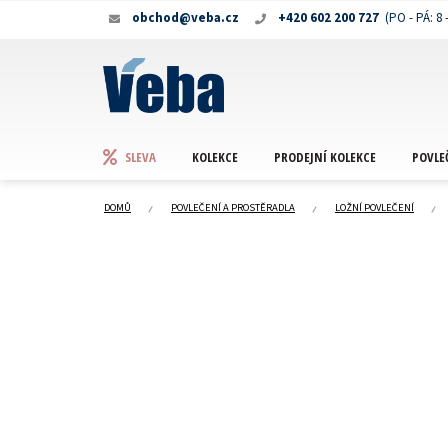
Přejít
obchod@veba.cz
+420 602 200 727
na
obsah
KOLEKCE
PRODEJNÍ KOLEKCE
POVLE
SLEVA
DOMŮ
POVLEČENÍ A PROSTĚRADLA
LOŽNÍ POVLEČENÍ