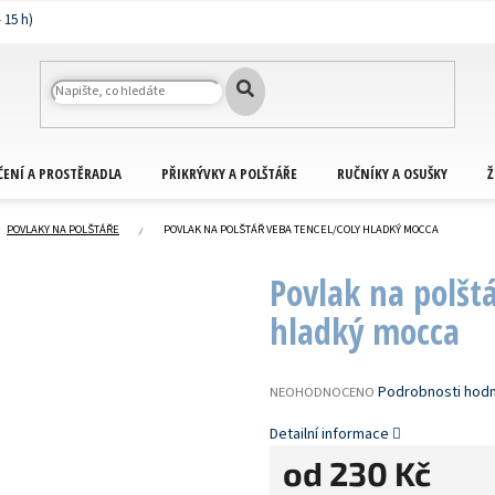
ČENÍ A PROSTĚRADLA
PŘIKRÝVKY A POLŠTÁŘE
RUČNÍKY A OSUŠKY
Ž
POVLAKY NA POLŠTÁŘE
POVLAK NA POLŠTÁŘ VEBA TENCEL/COLY HLADKÝ MOCCA
Povlak na polšt
hladký mocca
PRŮMĚRNÉ
Podrobnosti hod
NEOHODNOCENO
HODNOCENÍ
PRODUKTU
Detailní informace
JE
od
230 Kč
0,0
Z