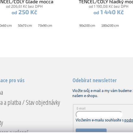
ENCEL/COLY Glade mocca
TENCEL/COLY hladký mo
od 206,61 Kč bez DPH
od 1 190,08 Kč bez DPH
250 Kč
1 440 Kč
od
od
40x220 cm + 2x 70x90 cm
0x60 cm
50x70 cm
70x90 cm
90x200 cm
180x200 cm
ace pro vás
Odebírat newsletter
na
Vložte svůj e-mail a my vám budeme 
našem e-shopu.
a a platba / Stav objednávky
E-mail
Vložením e-mailu souhlasíte s
podm
ty
ace a vrácení