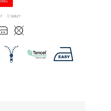
ošíku
AT
SDÍLET