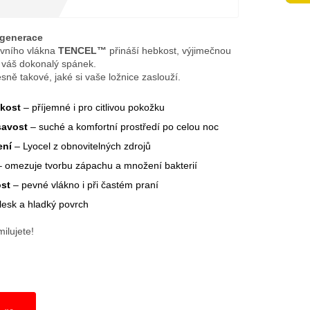
 generace
ivního vlákna
TENCEL™
přináší hebkost, výjimečnou
o váš dokonalý spánek.
ně takové, jaké si vaše ložnice zaslouží.
kost
– příjemné i pro citlivou pokožku
savost
– suché a komfortní prostředí po celou noc
ení
– Lyocel z obnovitelných zdrojů
– omezuje tvorbu zápachu a množení bakterií
ost
– pevné vlákno i při častém praní
lesk a hladký povrch
milujete!