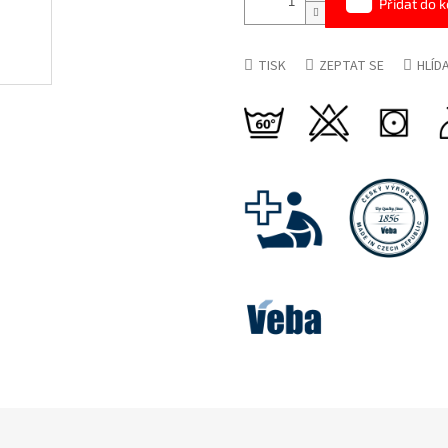
Přidat do k
TISK
ZEPTAT SE
HLÍD