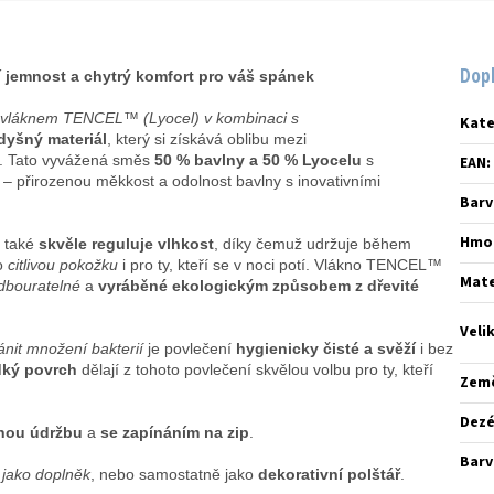
Dop
 jemnost a chytrý komfort pro váš spánek
s vláknem TENCEL™ (Lyocel) v kombinaci s
Kate
dyšný materiál
, který si získává oblibu mezi
. Tato vyvážená směs
50 % bavlny a 50 % Lyocelu
s
EAN
:
ů – přirozenou měkkost a odolnost bavlny s inovativními
Barv
Hmo
e také
skvěle reguluje vlhkost
, díky čemuž udržuje během
o
citlivou pokožku
i pro ty, kteří se v noci potí. Vlákno TENCEL™
Mate
odbouratelné
a
vyráběné ekologickým způsobem z dřevité
Veli
ánit množení bakterií
je povlečení
hygienicky čisté a svěží
i bez
dký povrch
dělají z tohoto povlečení skvělou volbu pro ty, kteří
Zem
Dez
nou údržbu
a
se zapínáním na zip
.
Barv
jako doplněk
, nebo samostatně jako
dekorativní polštář
.