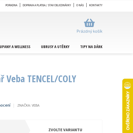
PORADNA
DOPRAVA A PLATBA / STAV OBJEDNÁVKY
O NÁS
KONTAKTY
NÁKUPNÍ
KOŠÍK
Prázdný košík
UPANY A WELLNESS
UBRUSY A UTĚRKY
TIPY NA DÁRKY
METRÁŽ
ář Veba TENCEL/COLY
nocení
ZNAČKA:
VEBA
ZVOLTE VARIANTU