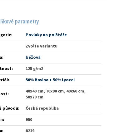
lňkové parametry
gorie
:
Povlaky na polštáře
Zvolte variantu
a
:
béžová
tnost
:
125 g/m2
riál
:
50% Bavlna + 50% Lyocel
40x40 cm, 70x90 cm, 40x60 cm,
kost
:
50x70 cm
ě původu
:
Česká republika
én
:
950
a
:
8219