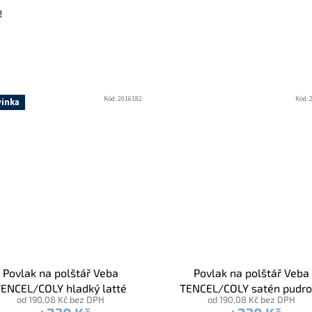
!
Kód:
2016182
Kód:
inka
Povlak na polštář Veba
Povlak na polštář Veba
ENCEL/COLY hladký latté
TENCEL/COLY satén pudr
od 190,08 Kč bez DPH
od 190,08 Kč bez DPH