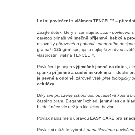
Ložní povlečení s vláknem TENCEL™ – přírodní
Zažijte dotek, který si zamilujete.
Ložní povlečení 
bavlnou
přináší
výjimečně příjemný, hebký a pro
milovníky
přirozeného pohodlí
i
moderního designu
gramáží
125 g/m²
spojuje to nejlepší ze dvou svět
vlastnostmi vlákna TENCEL™.
Povlečení je nejen
výjimečně jemné na dotek
, al
spánku
příjemné a suché mikroklima
– ideální pr
je
pevné a odolné
, zároveň však
plně biologicky 
celulózy
.
Díky své
přirozené schopnosti odvádět vlhkost
a
br
častého praní. Elegantní vzhled,
jemný lesk
a
hla
hledají něco víc než jen klasickou bavlnu.
Povlak nabízíme s úpravou
EASY CARE pro snad
Povlak si můžete vybrat
k damaškovému povlečení 