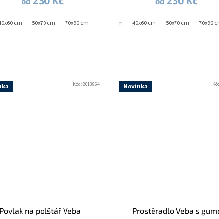
230 Kč
230 Kč
od
od
40x60 cm
50x70 cm
70x90 cm
40x40 cm
40x60 cm
50x70 cm
70x90 
Kód:
2013964
Kó
nka
Novinka
Povlak na polštář Veba
Prostěradlo Veba s gum