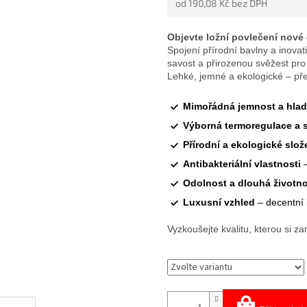
od
190,08 Kč
bez DPH
5
HVĚZDIČEK.
Měrná
cena:
Objevte ložní povlečení nové
Spojení přírodní bavlny a inovat
savost a přirozenou svěžest pr
Lehké, jemné a ekologické – přes
Mimořádná jemnost a hlad
Výborná termoregulace a 
Přírodní a ekologické slož
Antibakteriální vlastnosti
Odolnost a dlouhá životn
Luxusní vzhled
– decentní 
Vyzkoušejte kvalitu, kterou si za