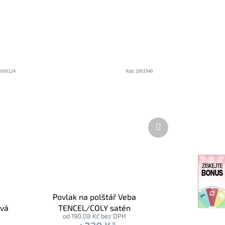
2009124
Kód:
2003540
Další
produkt
Povlak na polštář Veba
ová
TENCEL/COLY satén
od 190,08 Kč bez DPH
starorůžová