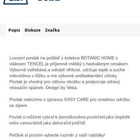
Popis
Diskuze
Značka
Luxusní povlak na polštář z kolekce BOTANIC HOME s
vláknem TENCEL je příjemně měkký s hedvábným omakem.
Výborně vstřebává a odvádí vlhkost, udržuje teplé a suché
mikroklima v lůžku a má výborné antibakteriální účinky.
Povlak je vhodný pro citlivou okožku a podporuje zdravý
relaxační spánek. Design by Veba.
Povlak nabízíme s úpravou EASY CARE pro snadnou údržbu
se zipem.
Povlak si můžete vybrat k damaškovému povlečení jako doplněk
nebo samostatně jako dekorační polštář.
Pečlivě si prosím vyberte rozměr z naší nabídky!