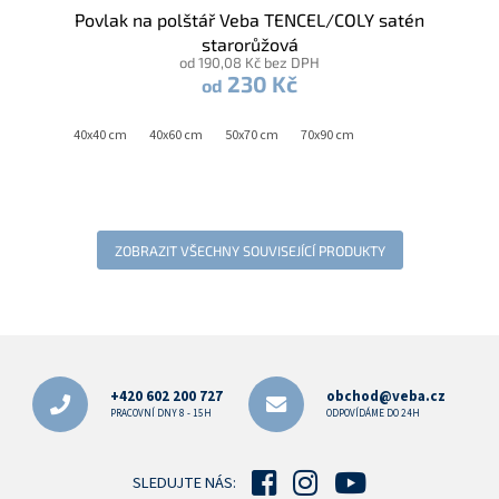
Povlak na polštář Veba TENCEL/COLY satén
starorůžová
od 190,08 Kč bez DPH
230 Kč
od
40x40 cm
40x60 cm
50x70 cm
70x90 cm
ZOBRAZIT VŠECHNY SOUVISEJÍCÍ PRODUKTY
Z
á
p
+420 602 200 727
obchod@veba.cz
a
PRACOVNÍ DNY 8 - 15H
ODPOVÍDÁME DO 24H
t
í
SLEDUJTE NÁS: