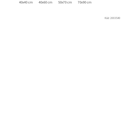
40x40 cm
40x60 cm
50x70 cm
70x90 cm
Kód:
2003540