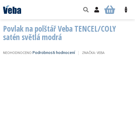
Přejít
na
NÁKUPNÍ
obsah
KOŠÍK
Povlak na polštář Veba TENCEL/COLY
satén světlá modrá
PRŮMĚRNÉ
Podrobnosti hodnocení
NEOHODNOCENO
ZNAČKA:
VEBA
HODNOCENÍ
PRODUKTU
JE
0,0
Z
5
HVĚZDIČEK.