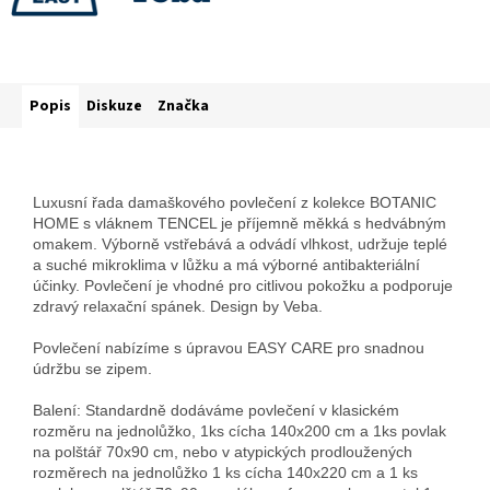
Popis
Diskuze
Značka
Luxusní řada damaškového povlečení z kolekce BOTANIC
HOME s vláknem TENCEL je příjemně měkká s hedvábným
omakem. Výborně vstřebává a odvádí vlhkost, udržuje teplé
a suché mikroklima v lůžku a má výborné antibakteriální
účinky. Povlečení je vhodné pro citlivou pokožku a podporuje
zdravý relaxační spánek. Design by Veba.
Povlečení nabízíme s úpravou EASY CARE pro snadnou
údržbu se zipem.
Balení: Standardně dodáváme povlečení v klasickém
rozměru na jednolůžko, 1ks cícha 140x200 cm a 1ks povlak
na polštář 70x90 cm, nebo v atypických prodloužených
rozměrech na jednolůžko 1 ks cícha 140x220 cm a 1 ks