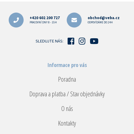
Z
á
p
+420 602 200 727
obchod@veba.cz
a
PRACOVNÍ DNY 8 - 15H
ODPOVÍDÁME DO 24H
t
í
SLEDUJTE NÁS:
Informace pro vás
Poradna
Doprava a platba / Stav objednávky
O nás
Kontakty