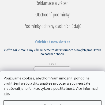
Reklamace a vrácení
Obchodní podmínky
Podmínky ochrany osobních údajů
Odebírat newsletter
Vložte svůj e-mail a my vám budeme zasílat informace o nových produktech
na našem e-shopu.
E-mail
Vložením e-mailu souhlasíte s
podmínkami ochrany osobních údajů
Používáme cookies, abychom Vám umožnili pohodlné
prohlížení webu a díky analýze provozu webu neustále
PŘIHLÁSIT SE
zlepšovali jeho funkce, výkon a použitelnost. Více informací
zde
.
Copyright 2026
Bytový textil VEBA
. Všechna práva vyhrazena.
Upravit