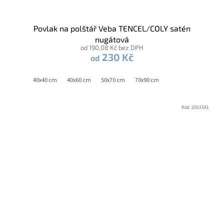
Povlak na polštář Veba TENCEL/COLY satén
nugátová
od 190,08 Kč bez DPH
230 Kč
od
40x40 cm
40x60 cm
50x70 cm
70x90 cm
Kód:
2003541