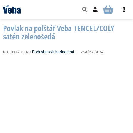
Přejít
na
NÁKUPNÍ
obsah
KOŠÍK
Povlak na polštář Veba TENCEL/COLY
satén zelenošedá
PRŮMĚRNÉ
Podrobnosti hodnocení
NEOHODNOCENO
ZNAČKA:
VEBA
HODNOCENÍ
PRODUKTU
JE
0,0
Z
5
HVĚZDIČEK.