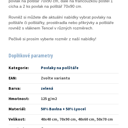
povlak na polštář 70x90 cm, dále na francouzkou postel 1
cícha a 2 ks povlak na polštář 70x90 cm.
Rovněž si můžete dle aktuální nabídky vybrat povlaky na
polštáře či polštářky, prostěradla nebo přikrývky a polštáře
rovněž s vláknem Tencel v různých rozměrech.
Pečlivě si prosím vyberte rozměr z naší nabídky!
Doplňkové parametry
Kategorie
:
Povlaky na polštáře
EAN
:
Zvolte variantu
Barva
:
zelená
Hmotnost
:
125 g/m2
Materiál
:
50% Bavlna + 50% Lyocel
Velikost
:
40x40 cm, 70x90 cm, 40x60 cm, 50x70 cm