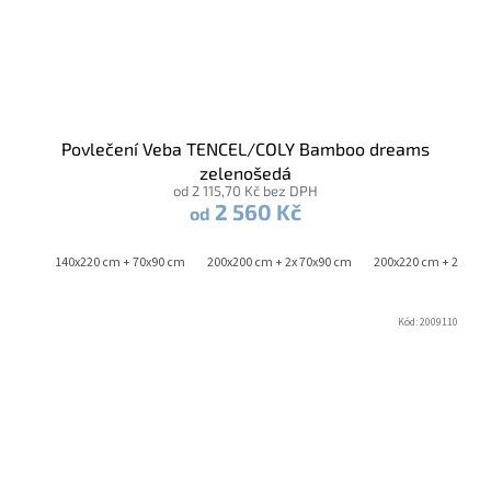
Povlečení Veba TENCEL/COLY Bamboo dreams
zelenošedá
od 2 115,70 Kč bez DPH
2 560 Kč
od
x90 cm
140x220 cm + 70x90 cm
200x200 cm + 2x 70x90 cm
200x220 cm + 2x 70x
Kód:
2009110