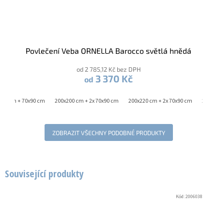
Povlečení Veba ORNELLA Barocco světlá hnědá
od 2 785,12 Kč bez DPH
3 370 Kč
od
220 cm + 70x90 cm
200x200 cm + 2x 70x90 cm
200x220 cm + 2x 70x90 cm
240x2
ZOBRAZIT VŠECHNY PODOBNÉ PRODUKTY
Související produkty
Kód:
2006038