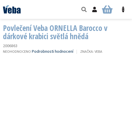
Přejít
na
NÁKUPNÍ
obsah
KOŠÍK
Povlečení Veba ORNELLA Barocco v
dárkové krabici světlá hnědá
2006863
PRŮMĚRNÉ
Podrobnosti hodnocení
NEOHODNOCENO
ZNAČKA:
VEBA
HODNOCENÍ
PRODUKTU
JE
0,0
Z
5
HVĚZDIČEK.