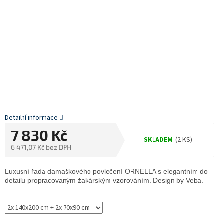
Detailní informace
7 830 Kč
SKLADEM
(2 KS)
6 471,07 Kč bez DPH
Měrná
cena:
Luxusní řada damaškového povlečení ORNELLA s elegantním do
detailu propracovaným žakárským vzorováním. Design by Veba.