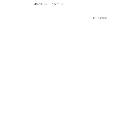
40x60 cm
50x70 cm
Kód:
2006037