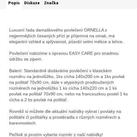
Popis
Diskuze
Značka
Luxusní řada damaškového povlečení ORNELLA z
nejjemnějších česaných přízí je příjemná na omak, má
elegantní vzhled a splývavost, působí velmi měkce a lehce.
Povlečení nabízíme s úpravou EASY CARE pro snadnou
údržbu se zipem.
Balení: Standardně dodáváme povlečení v klasickém
rozměru na jednolůžko, 1ks cícha 140x200 cm a 1ks povlak
na polštář 70x90 cm, dále v atypických prodloužených
rozměrech na jednolůžko 1 ks cícha 140x220 cm a 1 ks
povlak na polštář 70x90 cm, nebo na francouzkou postel 1 ks
cícha a 2 ks povlak na polštář.
Rovněž si můžete dle aktuální nabídky vybrat i povlaky na
polštáře či polštářky a prostěradla v různých rozměrech a
barevnostech.
Pečlivě si prosím vyberte rozměr z naší nabídky!