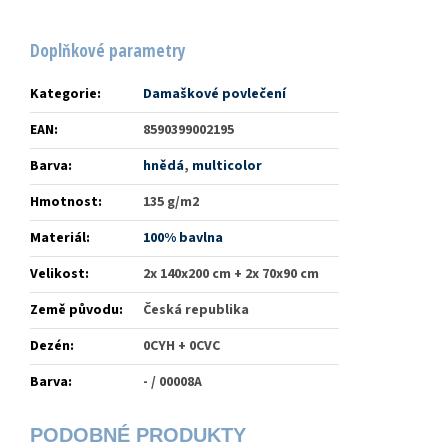
Doplňkové parametry
Kategorie
:
Damaškové povlečení
EAN
:
8590399002195
Barva
:
hnědá
,
multicolor
Hmotnost
:
135 g/m2
Materiál
:
100% bavlna
Velikost
:
2x 140x200 cm + 2x 70x90 cm
Země původu
:
Česká republika
Dezén
:
0CYH + 0CVC
Barva
:
- / 00008A