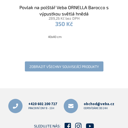
Povlak na polštář Veba ORNELLA Barocco s
výpustkou světlá hnědá
289,26 Kč bez DPH
350 Kč
40x40 cm
ZOBRAZIT VŠECHNY SOUVISEJÍCÍ PRODUKTY
Z
á
p
+420 602 200 727
obchod@veba.cz
a
PRACOVNÍ DNY 8 - 15H
ODPOVÍDÁME DO 24H
t
í
SLEDUJTE NÁS: