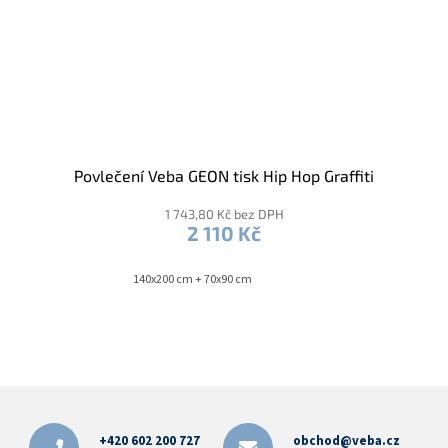
Povlečení Veba GEON tisk Hip Hop Graffiti
1 743,80 Kč bez DPH
2 110 Kč
140x200 cm + 70x90 cm
Z
á
p
+420 602 200 727
obchod@veba.cz