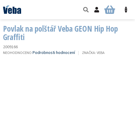
Přejít
na
NÁKUPNÍ
obsah
KOŠÍK
Povlak na polštář Veba GEON Hip Hop
Graffiti
2009166
PRŮMĚRNÉ
Podrobnosti hodnocení
NEOHODNOCENO
ZNAČKA:
VEBA
HODNOCENÍ
PRODUKTU
JE
0,0
Z
5
HVĚZDIČEK.