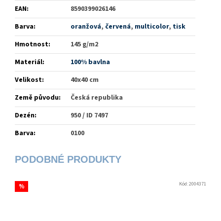
EAN
:
8590399026146
Barva
:
oranžová
,
červená
,
multicolor
,
tisk
Hmotnost
:
145 g/m2
Materiál
:
100% bavlna
Velikost
:
40x40 cm
Země původu
:
Česká republika
Dezén
:
950 / ID 7497
Barva
:
0100
Kód:
2004371
%