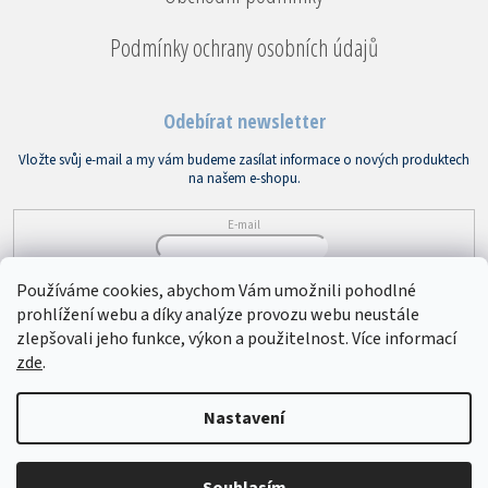
Podmínky ochrany osobních údajů
Odebírat newsletter
Vložte svůj e-mail a my vám budeme zasílat informace o nových produktech
na našem e-shopu.
E-mail
Vložením e-mailu souhlasíte s
podmínkami ochrany osobních údajů
Používáme cookies, abychom Vám umožnili pohodlné
prohlížení webu a díky analýze provozu webu neustále
PŘIHLÁSIT SE
zlepšovali jeho funkce, výkon a použitelnost. Více informací
zde
.
Copyright 2026
Bytový textil VEBA
. Všechna práva vyhrazena.
Upravit
Nastavení
nastavení cookies