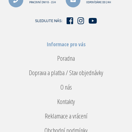
a
PRACOVNÍ DNY 8 - 15H
ODPOVÍDÁME DO 24H
t
í
SLEDUJTE NÁS:
Informace pro vás
Poradna
Doprava a platba / Stav objednávky
O nás
Kontakty
Reklamace a vrácení
Obchodní podmínky