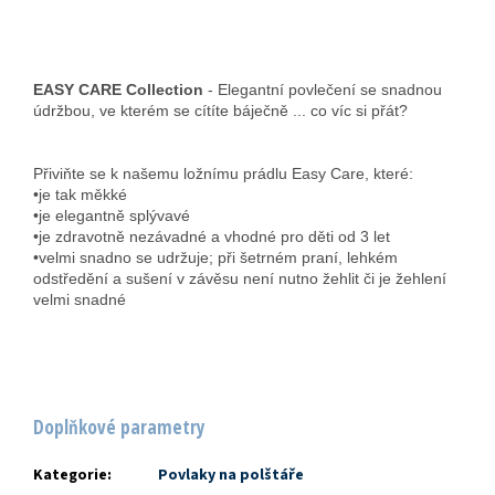
EASY CARE Collection
- Elegantní povlečení se snadnou
údržbou, ve kterém se cítíte báječně ... co víc si přát?
Přiviňte se k našemu ložnímu prádlu Easy Care, které:
•je tak měkké
•je elegantně splývavé
•je zdravotně nezávadné a vhodné pro děti od 3 let
•velmi snadno se udržuje; při šetrném praní, lehkém
odstředění a sušení v závěsu není nutno žehlit či je žehlení
velmi snadné
Doplňkové parametry
Kategorie
:
Povlaky na polštáře