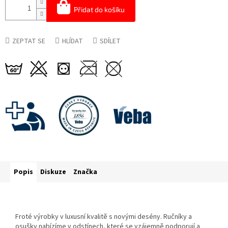
Přidat do košíku
ZEPTAT SE
HLÍDAT
SDÍLET
Popis
Diskuze
Značka
Froté výrobky v luxusní kvalitě s novými desény. Ručníky a
osušky nabízíme v odstínech, které se vzájemně podporují a