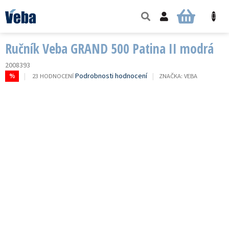
Přejít
na
NÁKUPNÍ
obsah
KOŠÍK
Ručník Veba GRAND 500 Patina II modrá
2008393
PRŮMĚRNÉ
Podrobnosti hodnocení
23 HODNOCENÍ
ZNAČKA:
VEBA
%
HODNOCENÍ
PRODUKTU
JE
3,1
Z
5
HVĚZDIČEK.