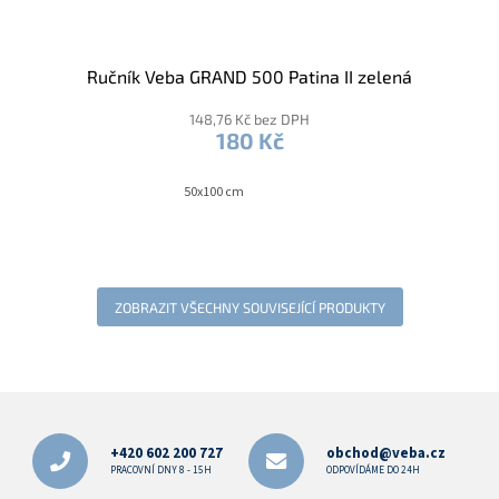
Ručník Veba GRAND 500 Patina II zelená
148,76 Kč bez DPH
180 Kč
50x100 cm
ZOBRAZIT VŠECHNY SOUVISEJÍCÍ PRODUKTY
Z
á
p
+420 602 200 727
obchod@veba.cz
a
PRACOVNÍ DNY 8 - 15H
ODPOVÍDÁME DO 24H