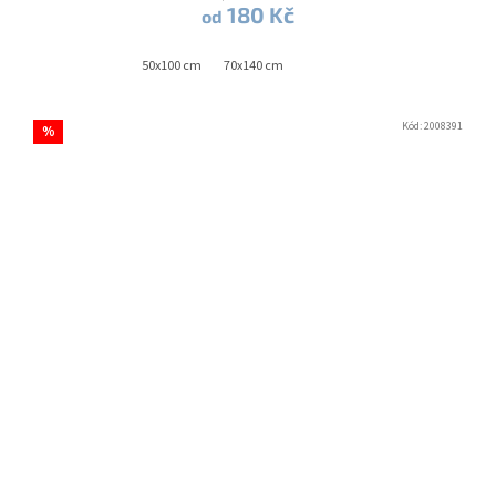
180 Kč
od
50x100 cm
70x140 cm
Kód:
2008391
%