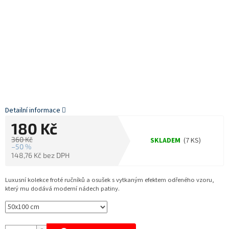
Detailní informace
180 Kč
360 Kč
SKLADEM
(7 KS)
–50 %
148,76 Kč bez DPH
Měrná
cena:
Luxusní kolekce froté ručníků a osušek s vytkaným efektem odřeného vzoru,
který mu dodává moderní nádech patiny.