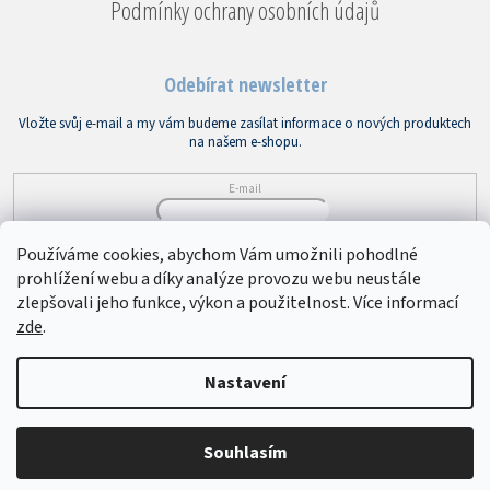
Podmínky ochrany osobních údajů
Odebírat newsletter
Vložte svůj e-mail a my vám budeme zasílat informace o nových produktech
na našem e-shopu.
E-mail
Vložením e-mailu souhlasíte s
podmínkami ochrany osobních údajů
Používáme cookies, abychom Vám umožnili pohodlné
prohlížení webu a díky analýze provozu webu neustále
PŘIHLÁSIT SE
zlepšovali jeho funkce, výkon a použitelnost. Více informací
zde
.
Copyright 2026
Bytový textil VEBA
. Všechna práva vyhrazena.
Upravit
Nastavení
nastavení cookies
Souhlasím
Vytvořil Shoptet