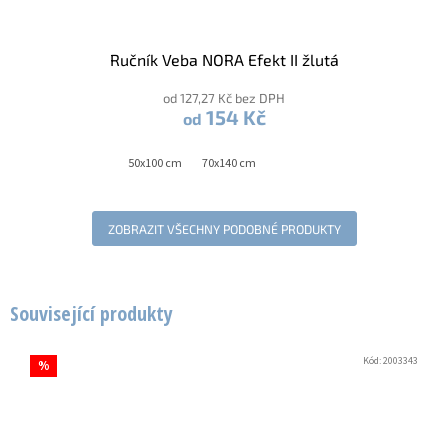
Ručník Veba NORA Efekt II žlutá
od 127,27 Kč bez DPH
154 Kč
od
50x100 cm
70x140 cm
ZOBRAZIT VŠECHNY PODOBNÉ PRODUKTY
Související produkty
Kód:
2003343
%