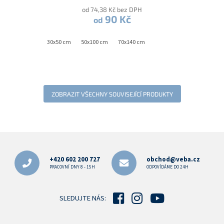
od 74,38 Kč bez DPH
90 Kč
od
30x50 cm
50x100 cm
70x140 cm
ZOBRAZIT VŠECHNY SOUVISEJÍCÍ PRODUKTY
Z
á
p
+420 602 200 727
obchod@veba.cz
a
PRACOVNÍ DNY 8 - 15H
ODPOVÍDÁME DO 24H
t
í
SLEDUJTE NÁS: