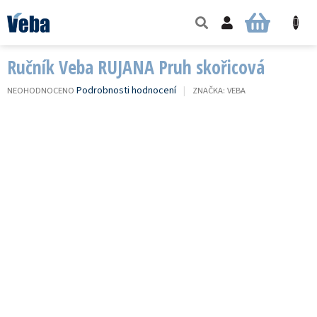
Přejít
na
NÁKUPNÍ
obsah
KOŠÍK
Ručník Veba RUJANA Pruh skořicová
PRŮMĚRNÉ
Podrobnosti hodnocení
NEOHODNOCENO
ZNAČKA:
VEBA
HODNOCENÍ
PRODUKTU
JE
0,0
Z
5
HVĚZDIČEK.