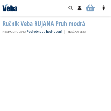
Přejít
na
NÁKUPNÍ
obsah
KOŠÍK
Ručník Veba RUJANA Pruh modrá
PRŮMĚRNÉ
Podrobnosti hodnocení
NEOHODNOCENO
ZNAČKA:
VEBA
HODNOCENÍ
PRODUKTU
JE
0,0
Z
5
HVĚZDIČEK.