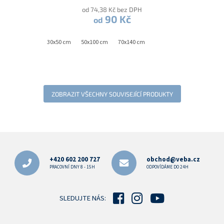
od 74,38 Kč bez DPH
90 Kč
od
30x50 cm
50x100 cm
70x140 cm
ZOBRAZIT VŠECHNY SOUVISEJÍCÍ PRODUKTY
Z
á
p
+420 602 200 727
obchod@veba.cz
a
PRACOVNÍ DNY 8 - 15H
ODPOVÍDÁME DO 24H
t
í
SLEDUJTE NÁS: