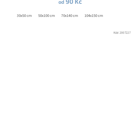
90 Kč
od
30x50 cm
50x100 cm
70x140 cm
104x150 cm
Kód:
2007227