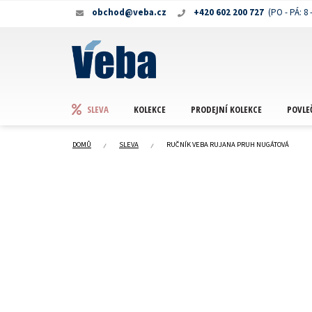
Přejít
obchod@veba.cz
+420 602 200 727
na
obsah
KOLEKCE
PRODEJNÍ KOLEKCE
POVLE
SLEVA
DOMŮ
SLEVA
RUČNÍK VEBA RUJANA PRUH NUGÁTOVÁ