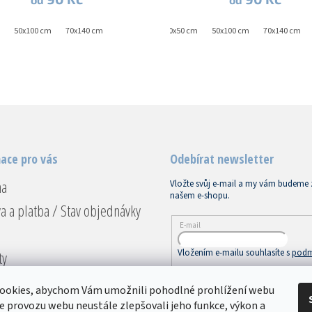
50x100 cm
70x140 cm
30x50 cm
50x100 cm
70x140 cm
ace pro vás
Odebírat newsletter
na
Vložte svůj e-mail a my vám budeme 
našem e-shopu.
a a platba / Stav objednávky
E-mail
Vložením e-mailu souhlasíte s
podm
ty
ace a vrácení
PŘIHLÁSIT SE
ookies, abychom Vám umožnili pohodlné prohlížení webu
dní podmínky
ze provozu webu neustále zlepšovali jeho funkce, výkon a