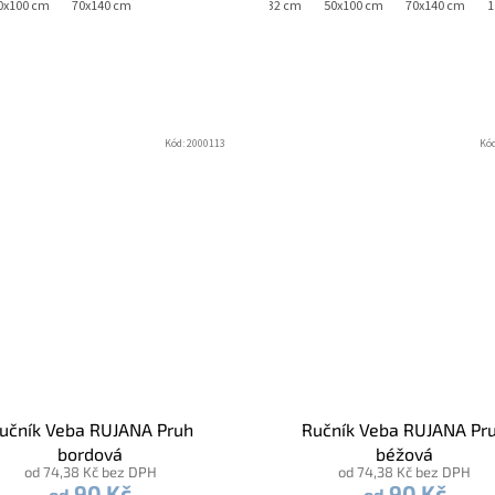
0x100 cm
70x140 cm
30x50 cm
32x32 cm
50x100 cm
70x140 cm
1
Kód:
2000113
Kó
učník Veba RUJANA Pruh
Ručník Veba RUJANA Pr
bordová
béžová
od 74,38 Kč bez DPH
od 74,38 Kč bez DPH
90 Kč
90 Kč
od
od