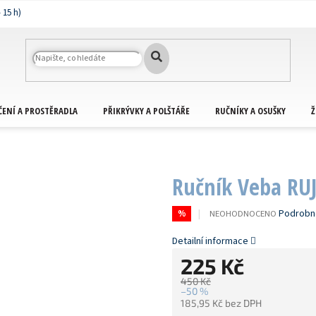
ČENÍ A PROSTĚRADLA
PŘIKRÝVKY A POLŠTÁŘE
RUČNÍKY A OSUŠKY
Ž
Ručník Veba RU
PRŮMĚRNÉ
Podrobn
NEOHODNOCENO
%
HODNOCENÍ
PRODUKTU
Detailní informace
JE
225 Kč
0,0
Z
450 Kč
5
–50 %
HVĚZDIČEK.
185,95 Kč bez DPH