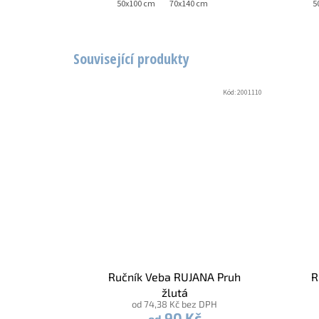
50x100 cm
70x140 cm
5
Související produkty
Kód:
2001110
Ručník Veba RUJANA Pruh
R
žlutá
od 74,38 Kč bez DPH
90 Kč
od