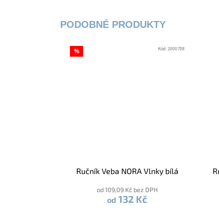
Kód:
2000708
%
Ručník Veba NORA Vlnky bílá
R
od 109,09 Kč bez DPH
132 Kč
od