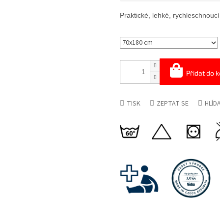
Měrná
cena:
Praktické, lehké, rychleschnoucí
Přidat do k
TISK
ZEPTAT SE
HLÍD