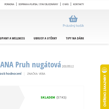
PORADNA
DOPRAVA A PLATBA / STAV OBJEDNÁVKY
O NÁS
KONTAKTY
NÁKUPNÍ
KOŠÍK
Prázdný košík
UPANY A WELLNESS
UBRUSY A UTĚRKY
TIPY NA DÁRKY
METRÁŽ
JANA Pruh nugátová
2010512
osti hodnocení
ZNAČKA:
VEBA
SKLADEM
(57 KS)