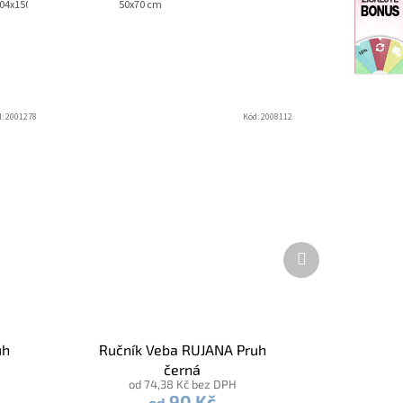
04x150 cm
50x70 cm
d:
2001278
Kód:
2008112
Další
produkt
uh
Ručník Veba RUJANA Pruh
černá
od 74,38 Kč bez DPH
90 Kč
od