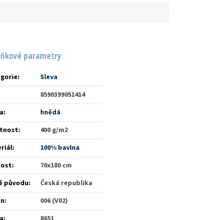
lňkové parametry
gorie
:
Sleva
8590399051414
a
:
hnědá
tnost
:
400 g/m2
riál
:
100% bavlna
kost
:
70x180 cm
ě původu
:
Česká republika
én
:
006 (V02)
a
:
8651