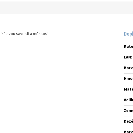
Dop
niká svou savostí a měkkostí.
Kate
EAN
:
Barv
Hmo
Mate
Veli
Zem
Dez
Barv