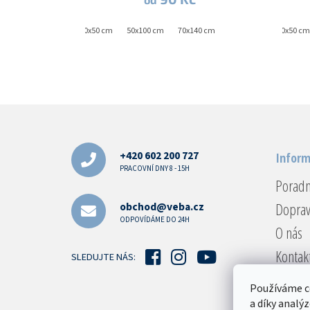
30x50 cm
50x100 cm
70x140 cm
30x50 cm
Z
á
p
a
+420 602 200 727
Inform
t
PRACOVNÍ DNY 8 - 15H
Porad
í
Doprav
obchod@veba.cz
ODPOVÍDÁME DO 24H
O nás
Kontak
SLEDUJTE NÁS:
Reklam
Používáme c
Obcho
a díky analý