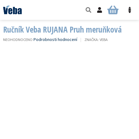
Přejít
na
NÁKUPNÍ
obsah
KOŠÍK
Ručník Veba RUJANA Pruh meruňková
PRŮMĚRNÉ
Podrobnosti hodnocení
NEOHODNOCENO
ZNAČKA:
VEBA
HODNOCENÍ
PRODUKTU
JE
0,0
Z
5
HVĚZDIČEK.