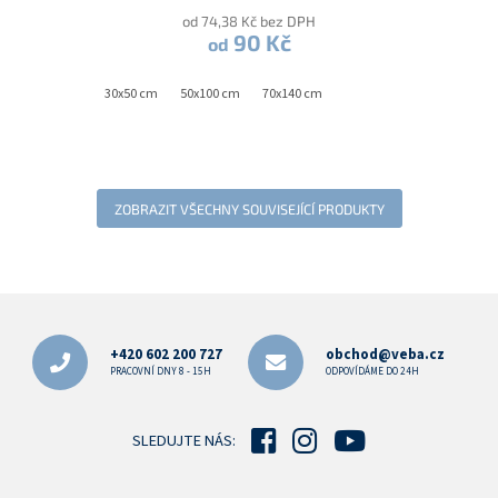
od 74,38 Kč bez DPH
90 Kč
od
30x50 cm
50x100 cm
70x140 cm
ZOBRAZIT VŠECHNY SOUVISEJÍCÍ PRODUKTY
Z
á
p
+420 602 200 727
obchod@veba.cz
a
PRACOVNÍ DNY 8 - 15H
ODPOVÍDÁME DO 24H
t
í
SLEDUJTE NÁS: