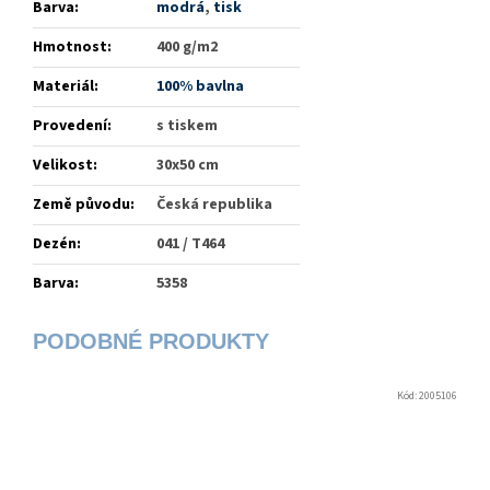
Barva
:
modrá
,
tisk
Hmotnost
:
400 g/m2
Materiál
:
100% bavlna
Provedení
:
s tiskem
Velikost
:
30x50 cm
Země původu
:
Česká republika
Dezén
:
041 / T464
Barva
:
5358
Kód:
2005106