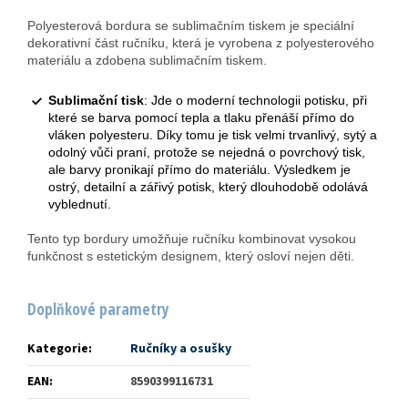
Polyesterová bordura se sublimačním tiskem je speciální
dekorativní část ručníku, která je vyrobena z polyesterového
materiálu a zdobena sublimačním tiskem.
Sublimační tisk
: Jde o moderní technologii potisku, při
které se barva pomocí tepla a tlaku přenáší přímo do
vláken polyesteru. Díky tomu je tisk velmi trvanlivý, sytý a
odolný vůči praní, protože se nejedná o povrchový tisk,
ale barvy pronikají přímo do materiálu. Výsledkem je
ostrý, detailní a zářivý potisk, který dlouhodobě odolává
vyblednutí.
Tento typ bordury umožňuje ručníku kombinovat vysokou
funkčnost s estetickým designem, který osloví nejen děti.
Doplňkové parametry
Kategorie
:
Ručníky a osušky
EAN
:
8590399116731