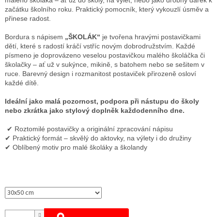
malého školáka – ať už do školy, na výlet, nebo jako drobný dárek k
začátku školního roku. Praktický pomocník, který vykouzlí úsměv a
přinese radost.
Bordura s nápisem
„ŠKOLÁK“
je tvořena hravými postavičkami
dětí, které s radostí kráčí vstříc novým dobrodružstvím. Každé
písmeno je doprovázeno veselou postavičkou malého školáčka či
školačky – ať už v sukýnce, mikině, s batohem nebo se sešitem v
ruce. Barevný design i rozmanitost postaviček přirozeně osloví
každé dítě.
Ideální jako malá pozornost, podpora při nástupu do školy
nebo zkrátka jako stylový doplněk každodenního dne.
✔ Roztomilé postavičky a originální zpracování nápisu
✔ Praktický formát – skvělý do aktovky, na výlety i do družiny
✔ Oblíbený motiv pro malé školáky a školandy