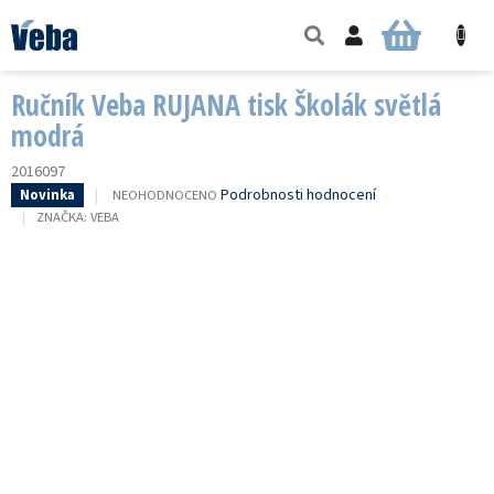
Přejít
na
NÁKUPNÍ
obsah
KOŠÍK
Ručník Veba RUJANA tisk Školák světlá
modrá
2016097
PRŮMĚRNÉ
Podrobnosti hodnocení
NEOHODNOCENO
Novinka
HODNOCENÍ
ZNAČKA:
VEBA
PRODUKTU
JE
0,0
Z
5
HVĚZDIČEK.