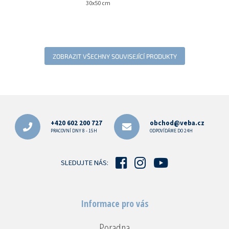
30x50 cm
ZOBRAZIT VŠECHNY SOUVISEJÍCÍ PRODUKTY
Z
á
p
+420 602 200 727
obchod@veba.cz
a
PRACOVNÍ DNY 8 - 15H
ODPOVÍDÁME DO 24H
t
í
SLEDUJTE NÁS:
Informace pro vás
Poradna