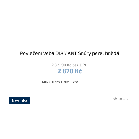
Povlečení Veba DIAMANT Šňůry perel hnědá
2 371,90 Kč bez DPH
2 870 Kč
140x200 cm + 70x90 cm
Kód:
2015791
Novinka