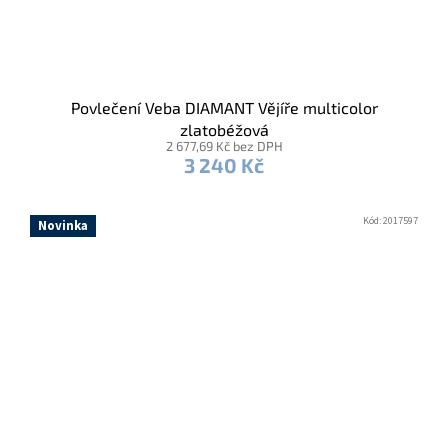
Povlečení Veba DIAMANT Vějíře multicolor
zlatobéžová
2 677,69 Kč bez DPH
3 240 Kč
Kód:
2017597
Novinka