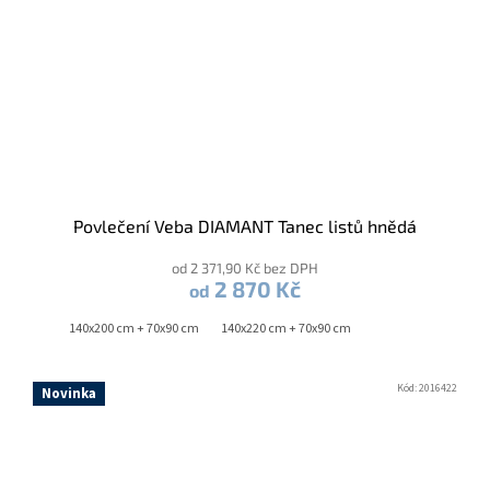
Povlečení Veba DIAMANT Tanec listů hnědá
od 2 371,90 Kč bez DPH
2 870 Kč
od
140x200 cm + 70x90 cm
140x220 cm + 70x90 cm
Kód:
2016422
Novinka