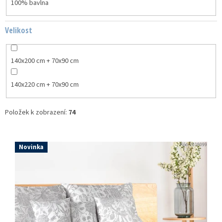
100% bavlna
Velikost
140x200 cm + 70x90 cm
140x220 cm + 70x90 cm
Položek k zobrazení:
74
V
ý
Kód:
2018099
Novinka
p
i
s
p
r
o