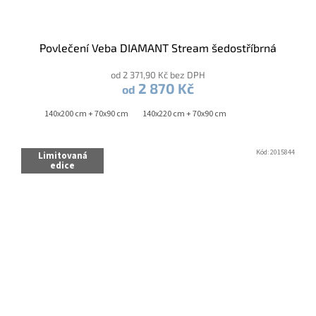
Povlečení Veba DIAMANT Stream šedostříbrná
od 2 371,90 Kč bez DPH
2 870 Kč
od
140x200 cm + 70x90 cm
140x220 cm + 70x90 cm
Kód:
2015844
Limitovaná
edice