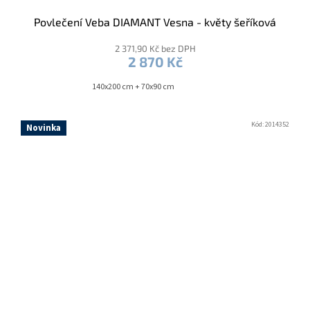
Povlečení Veba DIAMANT Vesna - květy šeříková
2 371,90 Kč bez DPH
2 870 Kč
140x200 cm + 70x90 cm
Kód:
2014352
Novinka