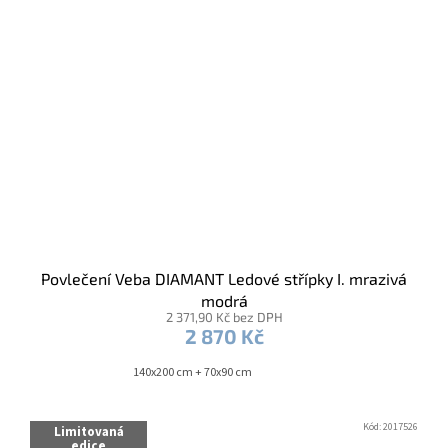
Povlečení Veba DIAMANT Ledové střípky I. mrazivá
modrá
2 371,90 Kč bez DPH
2 870 Kč
140x200 cm + 70x90 cm
Kód:
2017526
Limitovaná
edice