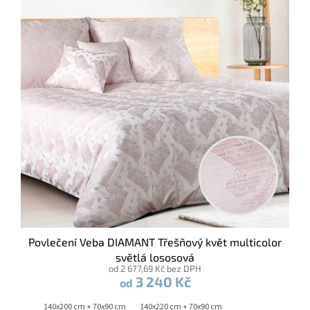
Povlečení Veba DIAMANT Třešňový květ multicolor
světlá lososová
od 2 677,69 Kč bez DPH
3 240 Kč
od
140x200 cm + 70x90 cm
140x220 cm + 70x90 cm