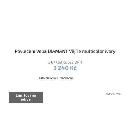
Povlečení Veba DIAMANT Vějíře multicolor ivory
2 677,69 Kč bez DPH
3 240 Kč
140x200 cm + 70x90 cm
Kód:
2017592
Limitovaná
edice