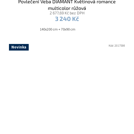
Povlečení Veba DIAMANT Květinová romance
multicolor růžová
2 677,69 Kč bez DPH
3 240 Kč
140x200 cm + 70x90 cm
Kód:
2017598
Novinka