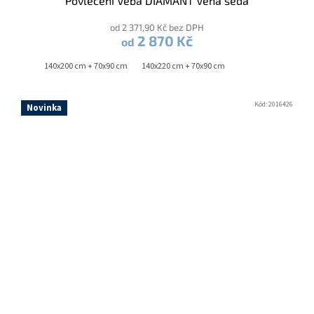
Povlečení Veba DIAMANT Vena šedá
od 2 371,90 Kč bez DPH
2 870 Kč
od
140x200 cm + 70x90 cm
140x220 cm + 70x90 cm
Kód:
2016426
Novinka