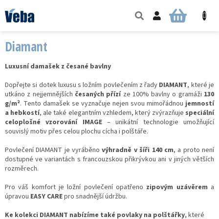
Přejít
na
NÁKUPNÍ
obsah
KOŠÍK
Diamant
Luxusní damašek z česané bavlny
Dopřejte si dotek luxusu s ložním povlečením z řady
DIAMANT
, které je
utkáno z nejjemnějších
česaných přízí
ze 100% bavlny o gramáži
130
g/m²
. Tento damašek se vyznačuje nejen svou mimořádnou
jemností
a hebkostí
, ale také elegantním vzhledem, který zvýrazňuje
speciální
celoplošné vzorování IMAGE
– unikátní technologie umožňující
souvislý motiv přes celou plochu cícha i polštáře.
Povlečení DIAMANT je vyráběno
výhradně v šíři 140 cm
, a proto není
dostupné ve variantách s francouzskou přikrývkou ani v jiných větších
rozměrech.
Pro váš komfort je ložní povlečení opatřeno
zipovým uzávěrem
a
úpravou
EASY CARE
pro snadnější údržbu.
Ke kolekci DIAMANT nabízíme také povlaky na polštářky
, které