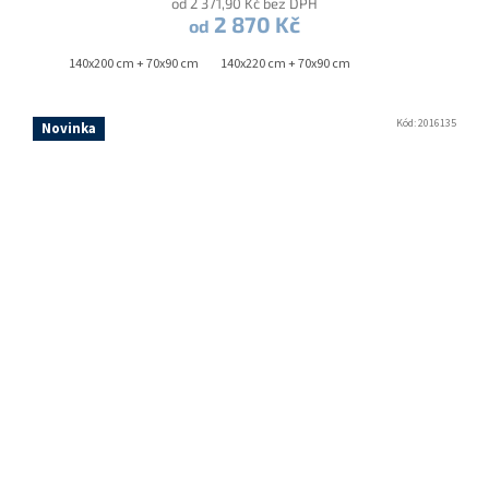
od 2 371,90 Kč bez DPH
2 870 Kč
od
140x200 cm + 70x90 cm
140x220 cm + 70x90 cm
Kód:
2016135
Novinka