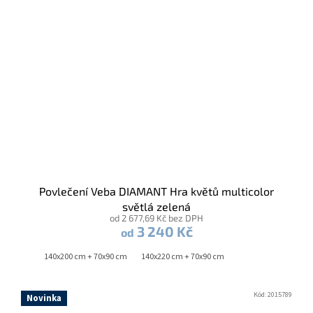
Povlečení Veba DIAMANT Hra květů multicolor
světlá zelená
od 2 677,69 Kč bez DPH
3 240 Kč
od
140x200 cm + 70x90 cm
140x220 cm + 70x90 cm
Kód:
2015789
Novinka