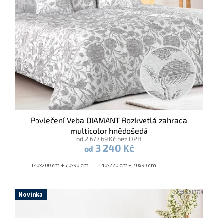
d
u
k
t
ů
Povlečení Veba DIAMANT Rozkvetlá zahrada
multicolor hnědošedá
od 2 677,69 Kč bez DPH
3 240 Kč
od
140x200 cm + 70x90 cm
140x220 cm + 70x90 cm
Kód:
2017764
Novinka