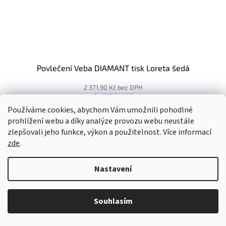
Povlečení Veba DIAMANT tisk Loreta šedá
2 371,90 Kč bez DPH
2 870 Kč
Používáme cookies, abychom Vám umožnili pohodlné
140x200 cm + 70x90 cm
prohlížení webu a díky analýze provozu webu neustále
zlepšovali jeho funkce, výkon a použitelnost. Více informací
zde
.
Kód:
2013939
Novinka
Nastavení
Souhlasím