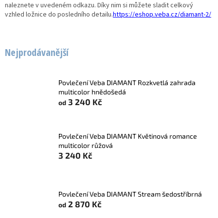
naleznete v uvedeném odkazu. Díky nim si můžete sladit celkový
vzhled ložnice do posledního detailu.
https://eshop.veba.cz/diamant-2/
Nejprodávanější
Povlečení Veba DIAMANT Rozkvetlá zahrada
multicolor hnědošedá
3 240 Kč
od
Povlečení Veba DIAMANT Květinová romance
multicolor růžová
3 240 Kč
Povlečení Veba DIAMANT Stream šedostříbrná
2 870 Kč
od