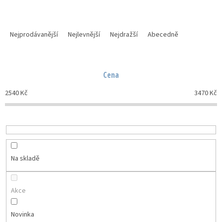
Ř
a
Nejprodávanější
Nejlevnější
Nejdražší
Abecedně
z
e
n
Cena
í
p
2540
Kč
3470
Kč
r
o
d
u
k
t
Na skladě
ů
Akce
Novinka