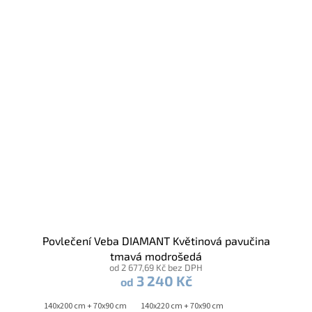
Povlečení Veba DIAMANT Květinová pavučina
tmavá modrošedá
od 2 677,69 Kč bez DPH
3 240 Kč
od
140x200 cm + 70x90 cm
140x220 cm + 70x90 cm