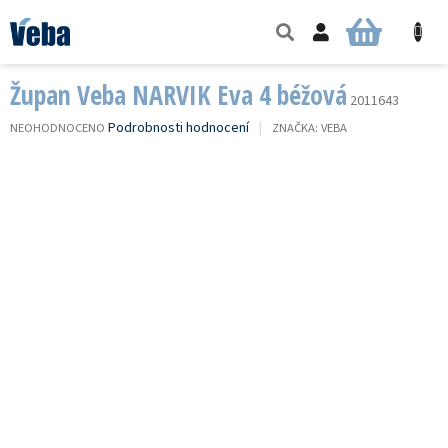
Přejít
na
NÁKUPNÍ
obsah
KOŠÍK
Župan Veba NARVIK Eva 4 béžová
2011643
PRŮMĚRNÉ
Podrobnosti hodnocení
NEOHODNOCENO
ZNAČKA:
VEBA
HODNOCENÍ
PRODUKTU
JE
0,0
Z
5
HVĚZDIČEK.