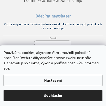
Odebírat newsletter
Vložte svůj e-mail a my vám budeme zasílat informace o nových produktech
na našem e-shopu.
E-mail
Vložením e-mailu souhlasíte s
podmínkami ochrany osobních údajů
Používáme cookies, abychom Vám umožnili pohodlné
prohlížení webu a díky analýze provozu webu neustále
PŘIHLÁSIT SE
zlepšovali jeho funkce, výkon a použitelnost. Více informací
zde
.
Copyright 2026
Bytový textil VEBA
. Všechna práva vyhrazena.
Upravit
Nastavení
nastavení cookies
Souhlasím
Vytvořil Shoptet