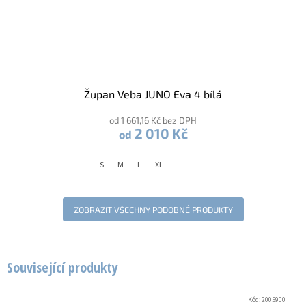
Župan Veba JUNO Eva 4 bílá
od 1 661,16 Kč bez DPH
2 010 Kč
od
S
M
L
XL
ZOBRAZIT VŠECHNY PODOBNÉ PRODUKTY
Související produkty
Kód:
2005900