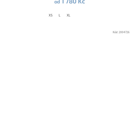
1 780 Kč
od
XS
L
XL
Kód:
2004726