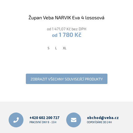
Župan Veba NARVIK Eva 4 lososová
od 1 471,07 Kč bez DPH
1 780 Kč
od
S
L
XL
ZOBRAZIT VŠECHNY SOUVISEJÍCÍ PRODUKTY
Z
á
p
+420 602 200 727
obchod@veba.cz
a
PRACOVNÍ DNY 8 - 15H
ODPOVÍDÁME DO 24H
t