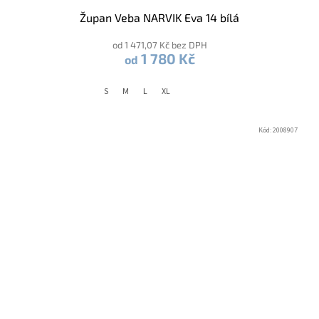
Župan Veba NARVIK Eva 14 bílá
od 1 471,07 Kč bez DPH
1 780 Kč
od
S
M
L
XL
Kód:
2008907