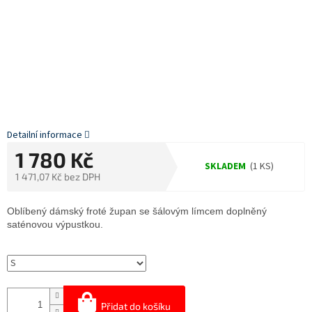
Detailní informace
1 780 Kč
SKLADEM
(1 KS)
1 471,07 Kč bez DPH
Měrná
cena:
Oblíbený dámský froté župan se šálovým límcem doplněný
saténovou výpustkou.
Přidat do košíku